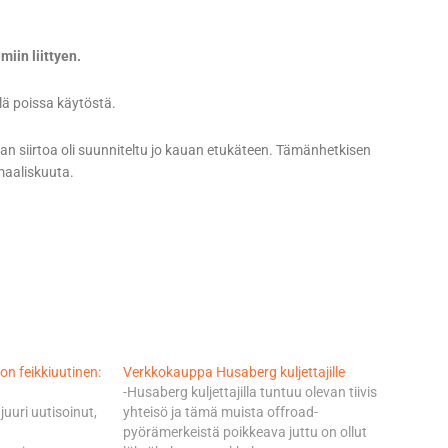
miin liittyen.
llä poissa käytöstä.
an siirtoa oli suunniteltu jo kauan etukäteen. Tämänhetkisen
 maaliskuuta.
on feikkiuutinen:
Verkkokauppa Husaberg kuljettajille
-Husaberg kuljettajilla tuntuu olevan tiivis
uuri uutisoinut,
yhteisö ja tämä muista offroad-
pyörämerkeistä poikkeava juttu on ollut