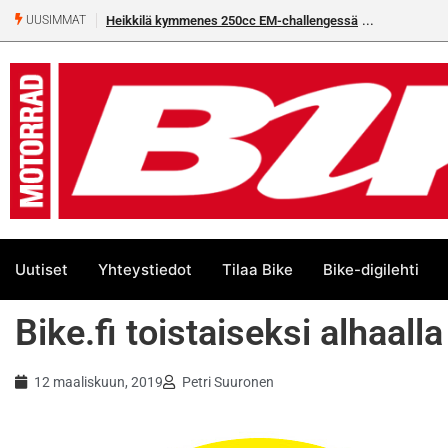
Heikkilä kymmenes 250cc EM-challengessä
UUSIMMAT
Uutiset
Yhteystiedot
Tilaa Bike
Bike-digilehti
Bike.fi toistaiseksi alhaalla
12 maaliskuun, 2019
Petri Suuronen