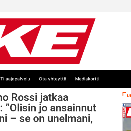
Tilaajapalvelu
Ota yhteyttä
Mediakortti
no Rossi jatkaa
U
”Olisin jo ansainnut
 – se on unelmani,