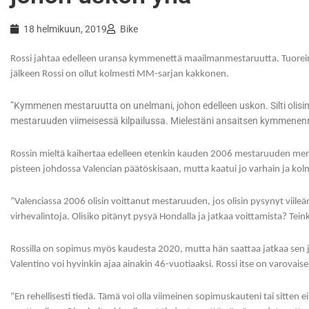
18 helmikuun, 2019
Bike
Rossi jahtaa edelleen uransa kymmenettä maailmanmestaruutta. Tuorein
jälkeen Rossi on ollut kolmesti MM-sarjan kakkonen.
”Kymmenen mestaruutta on unelmani, johon edelleen uskon. Silti olisin
mestaruuden viimeisessä kilpailussa. Mielestäni ansaitsen kymmenenne
Rossin mieltä kaihertaa edelleen etenkin kauden 2006 mestaruuden menet
pisteen johdossa Valencian päätöskisaan, mutta kaatui jo varhain ja ko
”Valenciassa 2006 olisin voittanut mestaruuden, jos olisin pysynyt viileän
virhevalintoja. Olisiko pitänyt pysyä Hondalla ja jatkaa voittamista? Teink
Rossilla on sopimus myös kaudesta 2020, mutta hän saattaa jatkaa sen j
Valentino voi hyvinkin ajaa ainakin 46-vuotiaaksi. Rossi itse on varovai
”En rehellisesti tiedä. Tämä voi olla viimeinen sopimuskauteni tai sitten ei