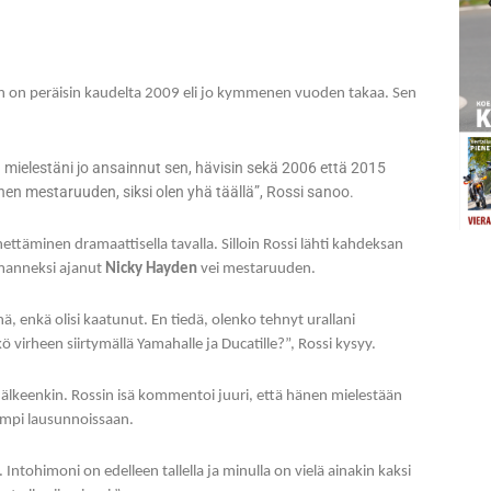
 on peräisin kaudelta 2009 eli jo kymmenen vuoden takaa. Sen
 mielestäni jo ansainnut sen, hävisin sekä 2006 että 2015
n mestaruuden, siksi olen yhä täällä”, Rossi sanoo.
täminen dramaattisella tavalla. Silloin Rossi lähti kahdeksan
lmanneksi ajanut
Nicky Hayden
vei mestaruuden.
ä, enkä olisi kaatunut. En tiedä, olenko tehnyt urallani
ö virheen siirtymällä Yamahalle ja Ducatille?”, Rossi kysyy.
älkeenkin. Rossin isä kommentoi juuri, että hänen mielestään
sempi lausunnoissaan.
. Intohimoni on edelleen tallella ja minulla on vielä ainakin kaksi