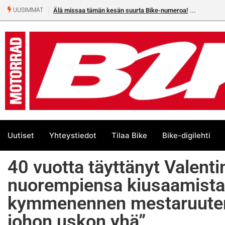
Älä missaa tämän kesän suurta Bike-numeroa!
UUSIMMAT
Uutiset
Yhteystiedot
Tilaa Bike
Bike-digilehti
40 vuotta täyttänyt Valenti
nuorempiensa kiusaamista: 
kymmenennen mestaruuteni
johon uskon yhä”