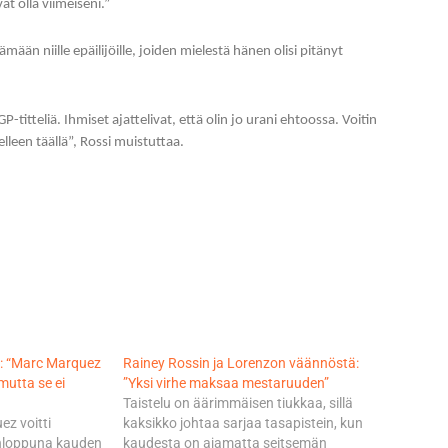
t olla viimeiseni.”
ään niille epäilijöille, joiden mielestä hänen olisi pitänyt
titteliä. Ihmiset ajattelivat, että olin jo urani ehtoossa. Voitin
lleen täällä”, Rossi muistuttaa.
: “Marc Marquez
Rainey Rossin ja Lorenzon väännöstä:
mutta se ei
”Yksi virhe maksaa mestaruuden”
Taistelu on äärimmäisen tiukkaa, sillä
z voitti
kaksikko johtaa sarjaa tasapistein, kun
onloppuna kauden
kaudesta on ajamatta seitsemän