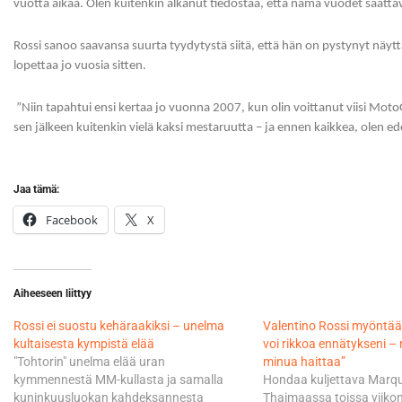
vuotta aikaa. Olen kuitenkin alkanut tiedostaa, että nämä vuodet saattava
Rossi sanoo saavansa suurta tyydytystä siitä, että hän on pystynyt näyttäm
lopettaa jo vuosia sitten.
”Niin tapahtui ensi kertaa jo vuonna 2007, kun olin voittanut viisi MotoGP-
sen jälkeen kuitenkin vielä kaksi mestaruutta – ja ennen kaikkea, olen ede
Jaa tämä:
Facebook
X
Aiheeseen liittyy
Rossi ei suostu kehäraakiksi – unelma
Valentino Rossi myöntää
kultaisesta kympistä elää
voi rikkoa ennätykseni – 
"Tohtorin" unelma elää uran
minua haittaa”
kymmennestä MM-kullasta ja samalla
Hondaa kuljettava Marque
kuninkuusluokan kahdeksannesta
Thaimaassa toissa viik