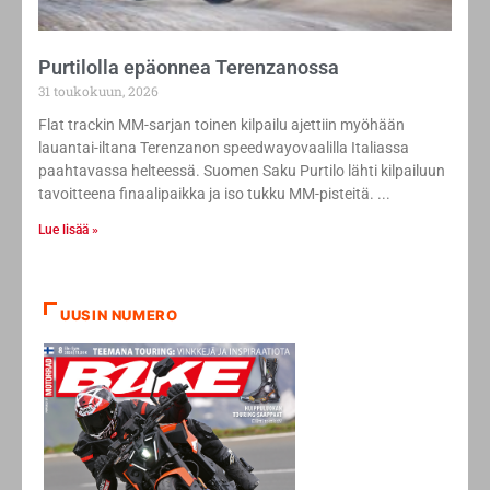
Purtilolla epäonnea Terenzanossa
31 toukokuun, 2026
Flat trackin MM-sarjan toinen kilpailu ajettiin myöhään
lauantai-iltana Terenzanon speedwayovaalilla Italiassa
paahtavassa helteessä. Suomen Saku Purtilo lähti kilpailuun
tavoitteena finaalipaikka ja iso tukku MM-pisteitä.
Lue lisää »
UUSIN NUMERO