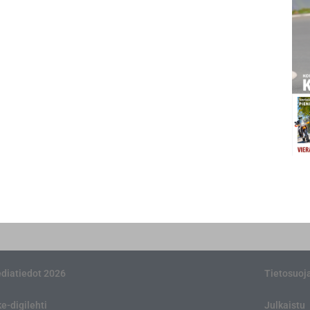
diatiedot 2026
Tietosuoj
ke-digilehti
Julkaistu