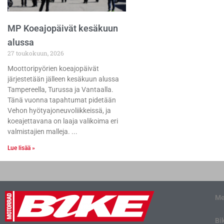
MP Koeajopäivät kesäkuun
alussa
27 toukokuun, 2026
Moottoripyörien koeajopäivät
järjestetään jälleen kesäkuun alussa
Tampereella, Turussa ja Vantaalla.
Tänä vuonna tapahtumat pidetään
Vehon hyötyajoneuvoliikkeissä, ja
koeajettavana on laaja valikoima eri
valmistajien malleja.
Lue lisää »
Me
Bi