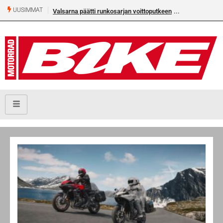
UUSIMMAT
Valsarna päätti runkosarjan voittoputkeen