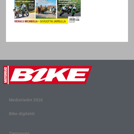
Mediatiedot 2026
Bike-digilehti
Tietosuoja