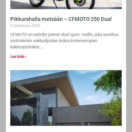
Pikkurahalla metsään – CFMOTO 250 Dual
11 lokakuun, 2025
CFMOTO on esitellyt pienen dual sport -mallin, joka soveltuu
aloittelevien seikkailijoiden lisäksi kokeneempien
kakkospyöräksi.
Lue lisää »