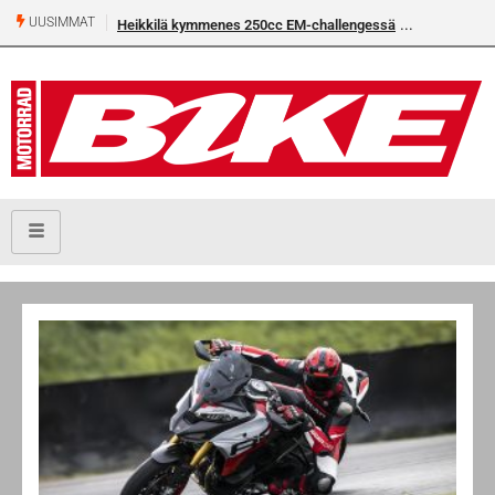
UUSIMMAT
Heikkilä kymmenes 250cc EM-challengessä