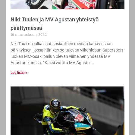
Niki Tuulen ja MV Agustan yhteistyö
päättymässä
16 marraskuun, 2022
Niki Tuuli on julkaissut sosiaalisen median kanavissaan
päivityksen, jossa hän kertoo tulevan viikonlopun Supersport-
luokan MM-osakilpailun olevan viimeinen yhdessä MV
Agustan kanssa. ”Kaksi vuotta MV Agusta
Lue lisää »