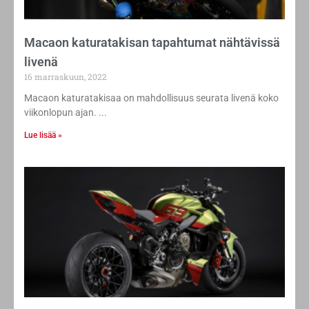
Macaon katuratakisan tapahtumat nähtävissä
livenä
16 marraskuun, 2022
Macaon katuratakisaa on mahdollisuus seurata livenä koko
viikonlopun ajan.
Lue lisää »