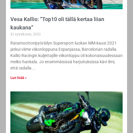
Vesa Kallio: ”Top10 oli tällä kertaa liian
kaukana”
21 syyskuun, 2021
Ratamoottoripyöräilyn Supersport-luokan MM-kausi 2021
jatkui viime viikonloppuna Espanjassa, Barcelonan radalla.
Kallio Racingin kuljettajille viikonloppu oli kokonaisuudessaan
melko hankala. Jo ensimmäisissä harjoituksissa kävi ilmi,
että radalla
Lue lisää »