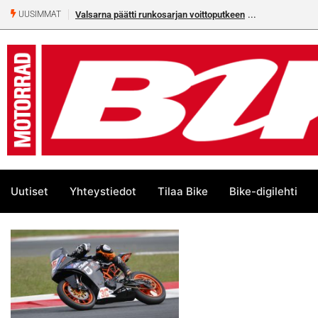
Valsarna päätti runkosarjan voittoputkeen
UUSIMMAT
Uutiset
Yhteystiedot
Tilaa Bike
Bike-digilehti