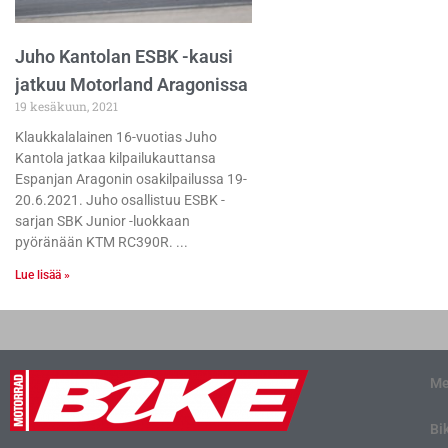
Juho Kantolan ESBK -kausi
jatkuu Motorland Aragonissa
19 kesäkuun, 2021
Klaukkalalainen 16-vuotias Juho
Kantola jatkaa kilpailukauttansa
Espanjan Aragonin osakilpailussa 19-
20.6.2021. Juho osallistuu ESBK -
sarjan SBK Junior -luokkaan
pyöränään KTM RC390R.
Lue lisää »
Me
Bi