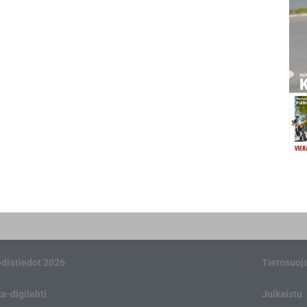
diatiedot 2026
Tietosuoj
ke-digilehti
Julkaistu