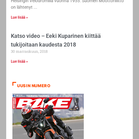
Helsingin Velodromilla vuonna 1955. Suomen Moottoriliitto
on lähtenyt
Lue lisää »
Katso video – Eeki Kuparinen kiittää
tukijoitaan kaudesta 2018
30 marraskuun, 2018
Lue lisää »
UUSIN NUMERO