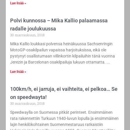
Lue lisää »
Polvi kunnossa – Mika Kallio palaamassa
radalle joulukuussa
30 marraskuun, 2018
Mika Kallio loukkasi polvensa heinäkuussa Sachsenringin
MotoGP-osakilpailun vapaissa harjoituksissa, eikä ole
pystynyt osallistumaan villinkortin kilpailuihin tänä vuonna
Jerezin ja Barcelonan osakilpailuja lukuun ottamatta.
Lue lisää »
100km/h, ei jarruja, ei vaihteita, ei pelkoa… Se
on speedwayta!
30 marraskuun, 2018
Speedwaylla on Suomessa pitkät perinteet. Ensimmäinen
rata rakennettiin Turkuun 1940-luvun lopulla ja ensimmäinen
lajin henkilökohtainen Suomenmestaruus ratkaistiin