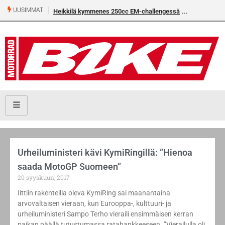
UUSIMMAT
Heikkilä kymmenes 250cc EM-challengessä
Urheiluministeri kävi KymiRingillä: ”Hienoa
saada MotoGP Suomeen”
20 syyskuun, 2017
Iittiin rakenteilla oleva KymiRing sai maanantaina
arvovaltaisen vieraan, kun Eurooppa-, kulttuuri- ja
urheiluministeri Sampo Terho vieraili ensimmäisen kerran
paikan päällä tutustumassa ratahankkeeseen. ”Vierailulla oli