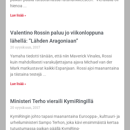
hienoa
Lue lisää »
​Valentino Rossin paluu jo viikonloppuna
lähellä: ”Lähden Aragoniaan”
20 syyskuun, 2017
Yamaha tiedotti tänään, että niin Maverick Vinales, Rossi
kuin mahdollisesti varakuljettajana ajava Michael van der
Mark matkustavat kaikki Espanjaan. Rossi ajoi maanantaina
ja tiistaina testejä
Lue lisää »
Ministeri Terho vieraili KymiRingillä
20 syyskuun, 2017
KymiRingin johto tapasi maanantaina Eurooppa-, kulttuuri- ja
urheiluministeri Sampo Terhon, joka kävi ensimmäistä kertaa
tutustumassa paikan päällä KymiRing-