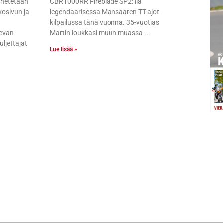
ähetetään
CBR1000RR Fireblade SP2: lla
kosivun ja
legendaarisessa Mansaaren TT-ajot -
kilpailussa tänä vuonna. 35-vuotias
evan
Martin loukkasi muun muassa
ljettajat
Lue lisää »