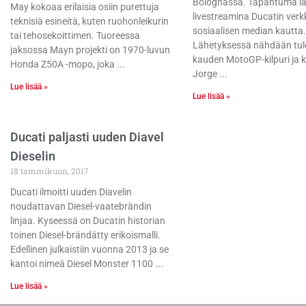
Bolognassa. Tapahtuma l
May kokoaa erilaisia osiin purettuja
livestreamina Ducatin verk
teknisiä esineitä, kuten ruohonleikurin
sosiaalisen median kautta.
tai tehosekoittimen. Tuoreessa
Lähetyksessä nähdään tul
jaksossa Mayn projekti on 1970-luvun
kauden MotoGP-kilpuri ja ku
Honda Z50A -mopo, joka
Jorge
Lue lisää »
Lue lisää »
Ducati paljasti uuden Diavel
Dieselin
18 tammikuun, 2017
Ducati ilmoitti uuden Diavelin
noudattavan Diesel-vaatebrändin
linjaa. Kyseessä on Ducatin historian
toinen Diesel-brändätty erikoismalli.
Edellinen julkaistiin vuonna 2013 ja se
kantoi nimeä Diesel Monster 1100
Lue lisää »