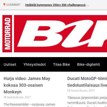
Heikkilä kymmenes 250cc EM-challengessä
UUSIMMAT
Uutiset
Yhteystiedot
Tilaa Bike
Bike-digilehti
Hurja video: James May
Ducati MotoGP-tiim
kokoaa 303-osaisen
tiedotustilaisuus liv
18 tammikuun, 2017
Monkeyn
18 tammikuun, 2017
Tilaisuus järjestetään perj
tammikuuta Ducati Audito
The Reassembler –sarjassa James