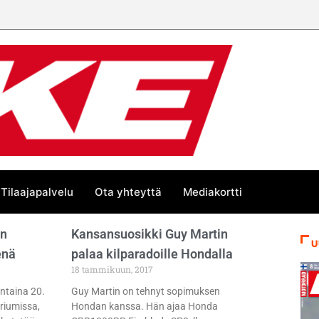
Tilaajapalvelu
Ota yhteyttä
Mediakortti
in
Kansansuosikki Guy Martin
U
enä
palaa kilparadoille Hondalla
18 tammikuun, 2017
antaina 20.
Guy Martin on tehnyt sopimuksen
riumissa,
Hondan kanssa. Hän ajaa Honda