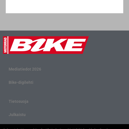
Mediatiedot 2026
Bike-digilehti
Tietosuoja
Julkaistu