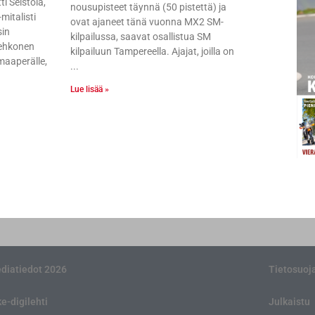
i Seistola,
nousupisteet täynnä (50 pistettä) ja
italisti
ovat ajaneet tänä vuonna MX2 SM-
sin
kilpailussa, saavat osallistua SM
ehkonen
kilpailuun Tampereella. Ajajat, joilla on
maaperälle,
Lue lisää »
diatiedot 2026
Tietosuoj
ke-digilehti
Julkaistu