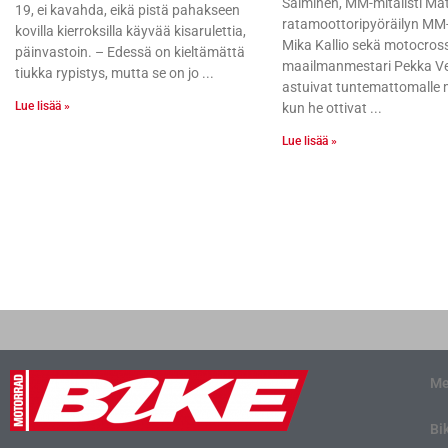
Salminen, MM-mitalisti Matt
19, ei kavahda, eikä pistä pahakseen
ratamoottoripyöräilyn MM-m
kovilla kierroksilla käyvää kisarulettia,
Mika Kallio sekä motocros
päinvastoin. – Edessä on kieltämättä
maailmanmestari Pekka V
tiukka rypistys, mutta se on jo
astuivat tuntemattomalle 
Lue lisää »
kun he ottivat
Lue lisää »
Me
Bi