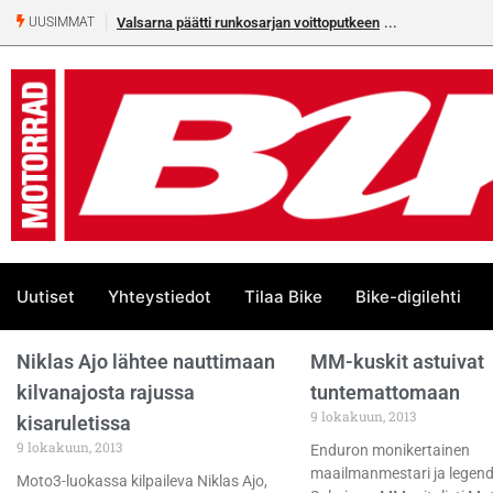
Valsarna päätti runkosarjan voittoputkeen
UUSIMMAT
Uutiset
Yhteystiedot
Tilaa Bike
Bike-digilehti
Niklas Ajo lähtee nauttimaan
MM-kuskit astuivat
kilvanajosta rajussa
tuntemattomaan
9 lokakuun, 2013
kisaruletissa
9 lokakuun, 2013
Enduron monikertainen
maailmanmestari ja legen
Moto3-luokassa kilpaileva Niklas Ajo,