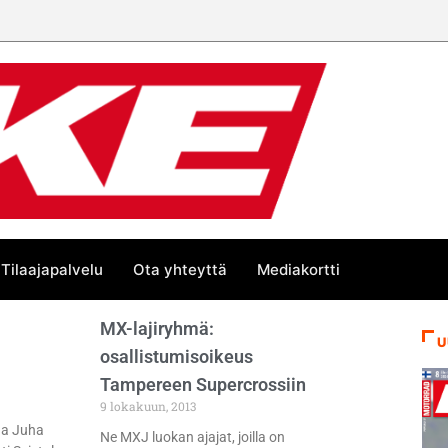
Tilaajapalvelu
Ota yhteyttä
Mediakortti
MX-lajiryhmä:
U
osallistumisoikeus
Tampereen Supercrossiin
9 lokakuun, 2013
da Juha
Ne MXJ luokan ajajat, joilla on