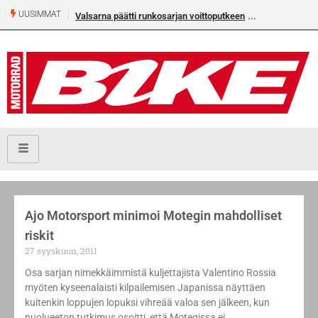
UUSIMMAT
Valsarna päätti runkosarjan voittoputkeen
Ajo Motorsport minimoi Motegin mahdolliset
riskit
27 syyskuun, 2011
Osa sarjan nimekkäimmistä kuljettajista Valentino Rossia
myöten kyseenalaisti kilpailemisen Japanissa näyttäen
kuitenkin loppujen lopuksi vihreää valoa sen jälkeen, kun
puolueeton tutkimus osoitti, että Motegissa ei