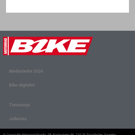
Mediatiedot 2026
Bike-digilehti
Tietosuoja
Julkaistu
© Copyright Motorrad Nordic AB, Karlavägen 96, 115 26 Stockholm, Sweden