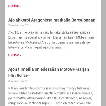
Lue lisää »
Ajo ahkeroi Aragonissa matkalla Barcelonaan
3 kesäkuun, 2011
Ajo, 16, ahkeroi jo viime viikolla kaksi tärkeää testipäivää
Espanjan maaperällä, kun hän kiersi niin ikään MM-sarjaan
lukeutuvaa Motorland Aragonin upeaa rataa saksalaisen
Interwetten-tiimin Aprilia-pyörällään.
Lue lisää »
Ajon tiimeillä on edessään MotoGP-sarjan
härkäviikot
3 kesäkuun, 2011
Pitkän kauden tiivistempoisin jakso käynnistyy tulevana
viikonvaihteena Katalonian GP:n merkeissä Barcelonassa,
josta matka jatkuu vauhdikkaasti Silverstoneen, Asseniin,
Mugelloon ja Sachsenringille. – Tämä on ratkaiseva vaihe