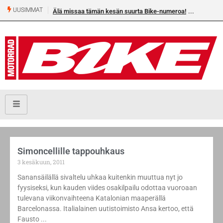
UUSIMMAT
Älä missaa tämän kesän suurta Bike-numeroa!
Simoncellille tappouhkaus
3 kesäkuun, 2011
Sanansäilällä sivaltelu uhkaa kuitenkin muuttua nyt jo
fyysiseksi, kun kauden viides osakilpailu odottaa vuoroaan
tulevana viikonvaihteena Katalonian maaperällä
Barcelonassa. Italialainen uutistoimisto Ansa kertoo, että
Fausto