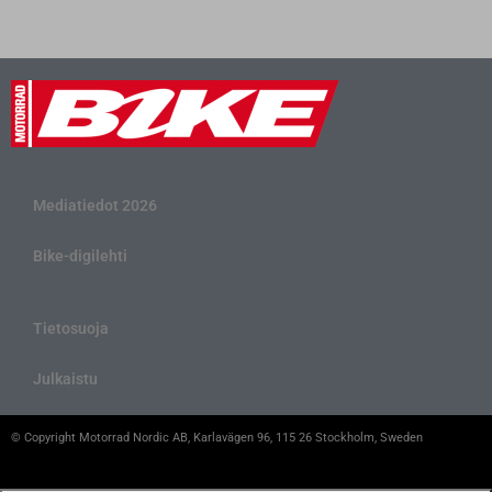
Mediatiedot 2026
Bike-digilehti
Tietosuoja
Julkaistu
© Copyright Motorrad Nordic AB, Karlavägen 96, 115 26 Stockholm, Sweden