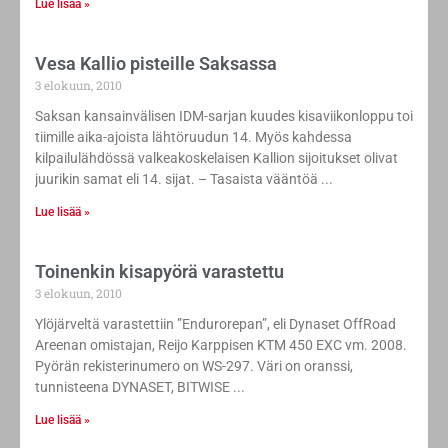
Lue lisää »
Vesa Kallio pisteille Saksassa
3 elokuun, 2010
Saksan kansainvälisen IDM-sarjan kuudes kisaviikonloppu toi
tiimille aika-ajoista lähtöruudun 14. Myös kahdessa
kilpailulähdössä valkeakoskelaisen Kallion sijoitukset olivat
juurikin samat eli 14. sijat. – Tasaista vääntöä
Lue lisää »
Toinenkin kisapyörä varastettu
3 elokuun, 2010
Ylöjärveltä varastettiin ”Endurorepan”, eli Dynaset OffRoad
Areenan omistajan, Reijo Karppisen KTM 450 EXC vm. 2008.
Pyörän rekisterinumero on WS-297. Väri on oranssi,
tunnisteena DYNASET, BITWISE
Lue lisää »