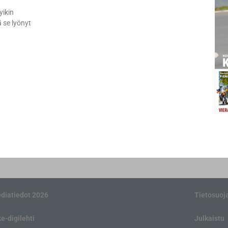
yikin
 se lyönyt
diatiedot 2026
Tietosuoj
ke-digilehti
Julkaistu