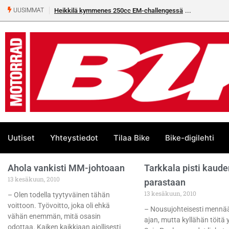
Heikkilä kymmenes 250cc EM-challengessä
UUSIMMAT
Uutiset
Yhteystiedot
Tilaa Bike
Bike-digilehti
Ahola vankisti MM-johtoaan
Tarkkala pisti kaude
13 kesäkuun, 2010
parastaan
13 kesäkuun, 2010
– Olen todella tyytyväinen tähän
voittoon. Työvoitto, joka oli ehkä
– Nousujohteisesti mennä
vähän enemmän, mitä osasin
ajan, mutta kyllähän töitä y
odottaa. Kaiken kaikkiaan ajollisesti