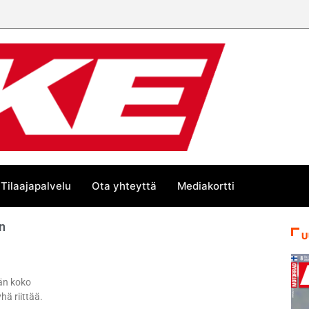
Tilaajapalvelu
Ota yhteyttä
Mediakortti
n
U
än koko
hä riittää.