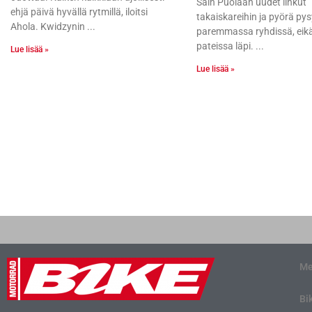
Sain Puolaan uudet linkut
ehjä päivä hyvällä rytmillä, iloitsi
takaiskareihin ja pyörä pys
Ahola. Kwidzynin
paremmassa ryhdissä, eikä
pateissa läpi.
Lue lisää »
Lue lisää »
Me
Bi