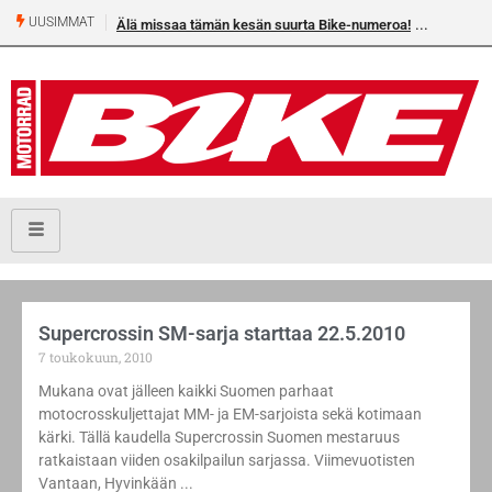
UUSIMMAT
Älä missaa tämän kesän suurta Bike-numeroa!
Supercrossin SM-sarja starttaa 22.5.2010
7 toukokuun, 2010
Mukana ovat jälleen kaikki Suomen parhaat
motocrosskuljettajat MM- ja EM-sarjoista sekä kotimaan
kärki. Tällä kaudella Supercrossin Suomen mestaruus
ratkaistaan viiden osakilpailun sarjassa. Viimevuotisten
Vantaan, Hyvinkään