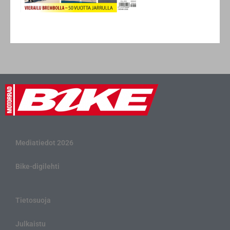
Mediatiedot 2026
Bike-digilehti
Tietosuoja
Julkaistu