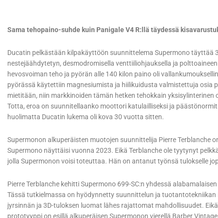
Sama tehopaino-suhde kuin Panigale V4 R:llä täydessä kisavarustuk
Ducatin pelkästään kilpakäyttöön suunnittelema Supermono täyttää 
nestejäähdytetyn, desmodromisella venttiiliohjauksella ja polttoaineen
hevosvoiman teho ja pyörän alle 140 kilon paino oli vallankumouksellin
pyörässä käytettiin magnesiumista ja hiilikuidusta valmistettuja osi
mietitään, niin markkinoiden tämän hetken tehokkain yksisylinterinen
Totta, eroa on suunnitellaanko moottori katulailliseksi ja päästönormit 
huolimatta Ducatin lukema oli kova 30 vuotta sitten.
Supermonon alkuperäisten muotojen suunnittelija Pierre Terblanche on 3
Supermono näyttäisi vuonna 2023. Eikä Terblanche ole tyytynyt pelkkä
jolla Supermonon voisi toteuttaa. Hän on antanut työnsä tulokselle 
Pierre Terblanche kehitti Supermono 699-SC:n yhdessä alabamalaisen
Tässä tutkielmassa on hyödynnetty suunnittelun ja tuotantotekniikan 
jyrsinnän ja 3D-tuloksen luomat lähes rajattomat mahdollisuudet. Eikä 
prototyyppi on esillä alkuperäisen Supermonon vierellä Barber Vinta