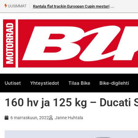
Rantala flat trackin Euroopan Cupin mestari
UUSIMMAT
Uutiset
Yhteystiedot
Tilaa Bike
Bike-digilehti
160 hv ja 125 kg – Ducat
6 marraskuun, 2022
Janne Huhtala