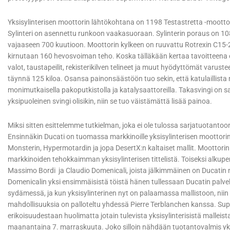
Yksisylinterisen moottorin lähtökohtana on 1198 Testastretta -moottori
Sylinteri on asennettu runkoon vaakasuoraan. Sylinterin poraus on 108 mi
vajaaseen 700 kuutioon. Moottorin kylkeen on ruuvattu Rotrexin C15-20
kirnutaan 160 hevosvoiman teho. Koska tälläkään kertaa tavoitteena ei
valot, taustapeilit, rekisterikilven telineet ja muut hyödyttömät varus
täynnä 125 kiloa. Osansa painonsäästöön tuo sekin, että katulaillista me
monimutkaisella pakoputkistolla ja katalysaattoreilla. Takasvingi on s
yksipuoleinen svingi olisikin, niin se tuo väistämättä lisää painoa.
Miksi sitten esittelemme tutkielman, joka ei ole tulossa sarjatuotanto
Ensinnäkin Ducati on tuomassa markkinoille yksisylinterisen moottorin
Monsterin, Hypermotardin ja jopa DesertX:n kaltaiset mallit. Moottori
markkinoiden tehokkaimman yksisylinterisen tittelistä. Toiseksi alku
Massimo Bordi ja Claudio Domenicali, joista jälkimmäinen on Ducatin 
Domenicalin yksi ensimmäisistä töistä hänen tullessaan Ducatin palvel
sydämessä, ja kun yksisylinterinen nyt on palaamassa mallistoon, niin
mahdollisuuksia on palloteltu yhdessä Pierre Terblanchen kanssa. Sup
erikoisuudestaan huolimatta jotain tulevista yksisylinterisistä malleis
maanantaina 7. marraskuuta. Joko silloin nähdään tuotantovalmis yksis