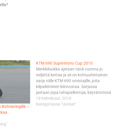
ella?
KTM 690 Supermono Cup 2010
Merkkiluokka ajetaan tänä vuonna jo
neljättä kertaa ja se on kohtuuhintainen
sarja niille KTM 690 omistajille, joita
kilpaileminen kiinnostaa. Sarjassa
jaetaan jopa rahapalkintoja, käytännössä
1500-200 kruunun arvoisia lahjakortteja
18 helmikuun, 2010
KTM:n PowerWear ja PowerParts
Kategoriassa "Uutiset"
Botniaringillä –
tuotteisiin. Cupiin voi osallistua millä
kkaa
tahansa KTM 690-malliston pyörällä.
Osallistumismaksu Cupiin on 500
cing"
kruunua + kisakohtainen maksu. Kulut…