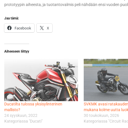
prototyypin aiheesta, ja tuotantovalmis peli nähdään ensi vuoden puol
Jaa tämä:
Facebook
X
Aiheeseen liittyy
Ducatilta tulossa yksisylinterinen
SVKMK avasi ratakauden 
mallisto?
mukana kolme uutta luo
24 syyskuun, 2022
30 toukokuun, 2026
Kategoriassa "Ducati"
Kategoriassa "Circuit Ra