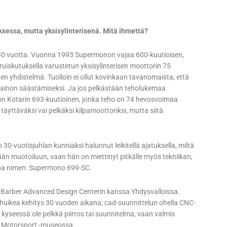
sessa, mutta yksisylinterisenä. Mitä ihmettä?
30 vuotta. Vuonna 1993 Supermonon vajaa 600-kuutioisen,
ruiskutuksella varustetun yksisylinterisen moottorin 75
en yhdistelmä. Tuolloin ei ollut kovinkaan tavanomaista, että
a painon säästämiseksi. Ja jos pelkästään teholukemaa
 on Kotarin 693-kuutioinen, jonka teho on 74 hevosvoimaa.
täyttäväksi vai pelkäksi kilpamoottoriksi, mutta siitä
0-vuotisjuhlan kunniaksi halunnut leikitellä ajatuksella, miltä
än muotoiluun, vaan hän on miettinyt pitkälle myös tekniikan,
jopa nimen: Supermono 699-SC.
 Barber Advanced Design Centerin kanssa Yhdysvalloissa.
huikea kehitys 30 vuoden aikana; cad-suunnittelun ohella CNC-
kyseessä ole pelkkä piirros tai suunnitelma, vaan valmis
ge Motorsport -museossa.