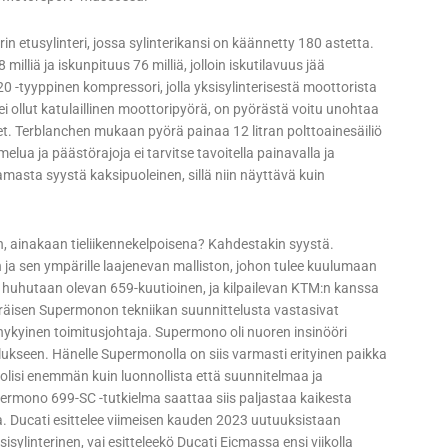
n etusylinteri, jossa sylinterikansi on käännetty 180 astetta.
lliä ja iskunpituus 76 milliä, jolloin iskutilavuus jää
 -tyyppinen kompressori, jolla yksisylinterisestä moottorista
 ollut katulaillinen moottoripyörä, on pyörästä voitu unohtaa
teet. Terblanchen mukaan pyörä painaa 12 litran polttoainesäiliö
lua ja päästörajoja ei tarvitse tavoitella painavalla ja
amasta syystä kaksipuoleinen, sillä niin näyttävä kuin
on, ainakaan tieliikennekelpoisena? Kahdestakin syystä.
 ja sen ympärille laajenevan malliston, johon tulee kuulumaan
n huhutaan olevan 659-kuutioinen, ja kilpailevan KTM:n kanssa
peräisen Supermonon tekniikan suunnittelusta vastasivat
nykyinen toimitusjohtaja. Supermono oli nuoren insinööri
ukseen. Hänelle Supermonolla on siis varmasti erityinen paikka
 olisi enemmän kuin luonnollista että suunnitelmaa ja
ermono 699-SC -tutkielma saattaa siis paljastaa kaikesta
ta. Ducati esittelee viimeisen kauden 2023 uutuuksistaan
ylinterinen, vai esitteleekö Ducati Eicmassa ensi viikolla