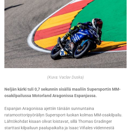
(Kuva: Vaclav Duska)
Neljän kärki tuli 0,7 sekunnin sisällä maaliin Supersportin MM-
osakilpailussa Motorland Aragonissa Espanjassa.
Espanjan Aragonissa ajettiin tänään sunnuntaina
ratamoottoripyöräilyn Supersport-luokan kolmas MM-osakilpailu.
Lähtökohdat kisaan olivat loistavat, sillä Thomas Gradinger
starttasi kilpailuun paalupaikalta ja Isaac Viñales viidennestä