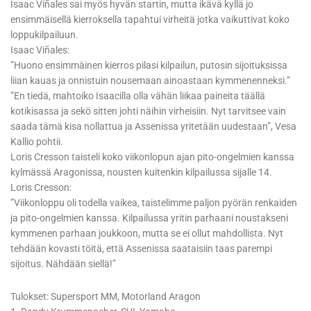
Isaac Viñales sai myös hyvän startin, mutta ikävä kyllä jo
ensimmäisellä kierroksella tapahtui virheitä jotka vaikuttivat koko
loppukilpailuun.
Isaac Viñales:
”Huono ensimmäinen kierros pilasi kilpailun, putosin sijoituksissa
liian kauas ja onnistuin nousemaan ainoastaan kymmenenneksi.”
”En tiedä, mahtoiko Isaacilla olla vähän liikaa paineita täällä
kotikisassa ja sekö sitten johti näihin virheisiin. Nyt tarvitsee vain
saada tämä kisa nollattua ja Assenissa yritetään uudestaan”, Vesa
Kallio pohtii.
Loris Cresson taisteli koko viikonlopun ajan pito-ongelmien kanssa
kylmässä Aragonissa, nousten kuitenkin kilpailussa sijalle 14.
Loris Cresson:
”Viikonloppu oli todella vaikea, taistelimme paljon pyörän renkaiden
ja pito-ongelmien kanssa. Kilpailussa yritin parhaani noustakseni
kymmenen parhaan joukkoon, mutta se ei ollut mahdollista. Nyt
tehdään kovasti töitä, että Assenissa saataisiin taas parempi
sijoitus. Nähdään siellä!”
Tulokset: Supersport MM, Motorland Aragon