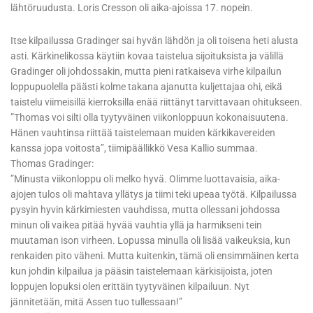
lähtöruudusta. Loris Cresson oli aika-ajoissa 17. nopein.
Itse kilpailussa Gradinger sai hyvän lähdön ja oli toisena heti alusta
asti. Kärkinelikossa käytiin kovaa taistelua sijoituksista ja välillä
Gradinger oli johdossakin, mutta pieni ratkaiseva virhe kilpailun
loppupuolella päästi kolme takana ajanutta kuljettajaa ohi, eikä
taistelu viimeisillä kierroksilla enää riittänyt tarvittavaan ohitukseen.
”Thomas voi silti olla tyytyväinen viikonloppuun kokonaisuutena.
Hänen vauhtinsa riittää taistelemaan muiden kärkikavereiden
kanssa jopa voitosta”, tiimipäällikkö Vesa Kallio summaa.
Thomas Gradinger:
”Minusta viikonloppu oli melko hyvä. Olimme luottavaisia, aika-
ajojen tulos oli mahtava yllätys ja tiimi teki upeaa työtä. Kilpailussa
pysyin hyvin kärkimiesten vauhdissa, mutta ollessani johdossa
minun oli vaikea pitää hyvää vauhtia yllä ja harmikseni tein
muutaman ison virheen. Lopussa minulla oli lisää vaikeuksia, kun
renkaiden pito väheni. Mutta kuitenkin, tämä oli ensimmäinen kerta
kun johdin kilpailua ja pääsin taistelemaan kärkisijoista, joten
loppujen lopuksi olen erittäin tyytyväinen kilpailuun. Nyt
jännitetään, mitä Assen tuo tullessaan!”