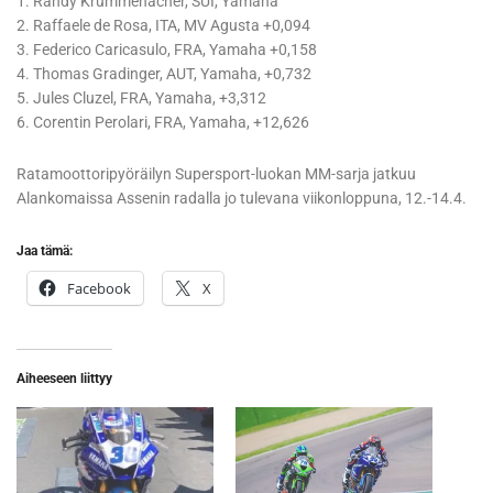
1. Randy Krummenacher, SUI, Yamaha
2. Raffaele de Rosa, ITA, MV Agusta +0,094
3. Federico Caricasulo, FRA, Yamaha +0,158
4. Thomas Gradinger, AUT, Yamaha, +0,732
5. Jules Cluzel, FRA, Yamaha, +3,312
6. Corentin Perolari, FRA, Yamaha, +12,626
Ratamoottoripyöräilyn Supersport-luokan MM-sarja jatkuu
Alankomaissa Assenin radalla jo tulevana viikonloppuna, 12.-14.4.
Jaa tämä:
Facebook
X
Aiheeseen liittyy