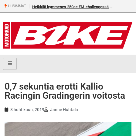
UUSIMMAT
Heikkilä kymmenes 250cc EM-challengessä
Rantala flat
0,7 sekuntia erotti Kallio
Racingin Gradingerin voitosta
8 huhtikuun, 2019
Janne Huhtala