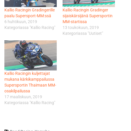
Kallio Racingin Gradingerille
Kallio Racingin Gradinger
paalu Supersport-MM:ssä
sijaiskärsijänä Supersportin
6 huhtikuun, 2019
MM-startissa
Kategoriassa "Kallio Racing"
13 toukokuun, 2019
Kategoriassa "Uutiset"
Kallio Racingin kuljettajat
mukana kärkikamppailussa
Supersportin Thaimaan MM-
osakilpailussa
17 maaliskuun, 2019
Kategoriassa "Kallio Racing"