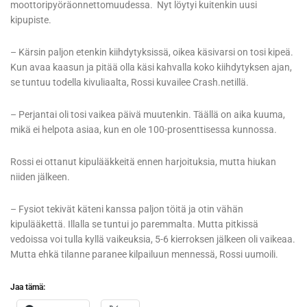
moottoripyöräonnettomuudessa. Nyt löytyi kuitenkin uusi
kipupiste.
– Kärsin paljon etenkin kiihdytyksissä, oikea käsivarsi on tosi kipeä.
Kun avaa kaasun ja pitää olla käsi kahvalla koko kiihdytyksen ajan,
se tuntuu todella kivuliaalta, Rossi kuvailee Crash.netillä.
– Perjantai oli tosi vaikea päivä muutenkin. Täällä on aika kuuma,
mikä ei helpota asiaa, kun en ole 100-prosenttisessa kunnossa.
Rossi ei ottanut kipulääkkeitä ennen harjoituksia, mutta hiukan
niiden jälkeen.
– Fysiot tekivät käteni kanssa paljon töitä ja otin vähän
kipulääkettä. Illalla se tuntui jo paremmalta. Mutta pitkissä
vedoissa voi tulla kyllä vaikeuksia, 5-6 kierroksen jälkeen oli vaikeaa.
Mutta ehkä tilanne paranee kilpailuun mennessä, Rossi uumoili.
Jaa tämä: