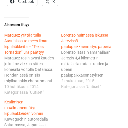
Facebook
X
Aiheeseen liittyy
Marquez yrittää tulla
Lorenzo huimassa iskussa
Austinissa toimeen ilman
Jerezissä –
kipulääkkeitä – ”Texas
paalupaikkaennätys paperia
Tornadon” ura päättyy
Lorenzo latasi Yamahallaan
Marquez tosin avasi kauden
Jerezin 4,4 kilometrin
jo kolme viikkoa sitten
mittaisella radalle uuden ja
komealla voitolla Qatarissa.
upean
Hondan ässä on siis
paalupaikkaennätyksen
toipilaanakin ehdottomasti
lukemin 1.37,910. Hän alitti
2 toukokuun, 2015
suurin suosikki 5,5 kilometrin
10 huhtikuun, 2014
0,210 sekunnilla Hondan
Kategoriassa "Uutiset"
mittaisella COTA-radalla,
Kategoriassa "Uutiset"
Marc Marquezin nimissä
jonka tapahtumia hän
viime kaudelta olleen
Keulimisen
hallitsi viime kaudella
aiemman ennätyksen.
maailmanennätys
mestarillisesti painelemalla
Lorenzo ja Yamahan
kipulääkkeiden voimin
paalupaikalta historialliseen
tehdastiimi tekivät
Kawaguchin autoradalla
voittoon. - Jalkani on jo
hektisessä, 15 minuutin
Saitamassa, Japanissa
vähän parempi, mutta ei
mittaisessa aika-ajossa