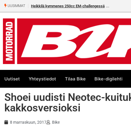
Heikkilä kymmenes 250cc EM-challengessä
Rantala flat
UUSIMMAT
Uutiset
Yhteystiedot
Tilaa Bike
Bike-digilehti
​Shoei uudisti Neotec-kuit
kakkosversioksi
8 marraskuun, 2017
Bike