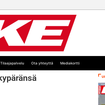
 trackin Euroopan Cupin mestari
Tilaajapalvelu
Ota yhteyttä
Mediakortti
ukypäränsä
U