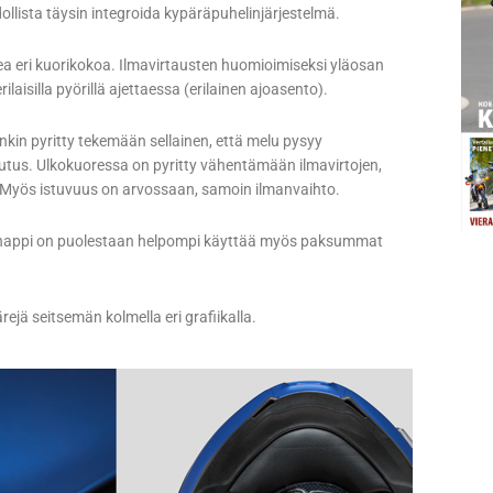
llista täysin integroida kypäräpuhelinjärjestelmä.
a eri kuorikokoa. Ilmavirtausten huomioimiseksi yläosan
laisilla pyörillä ajettaessa (erilainen ajoasento).
kin pyritty tekemään sellainen, että melu pysyy
eutus. Ulkokuoressa on pyritty vähentämään ilmavirtojen,
. Myös istuvuus on arvossaan, samoin ilmanvaihto.
nappi on puolestaan helpompi käyttää myös paksummat
jä seitsemän kolmella eri grafiikalla.