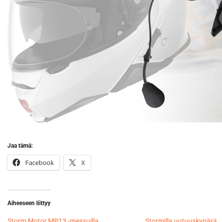
Jaa tämä:
Facebook
X
Aiheeseen liittyy
Storm Motor MP13 -messuilla
Stormilla uutuuskypärä