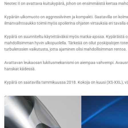
Neotec II on avattava kuitukypärä, johon on ensimmäistä kertaa mahdo
Kypärän ulkomuoto on aggressiivinen ja kompakti. Saatavilla on kolme
ilmanvaihtoaukko toimii myös spoilerina ohjaten virtauksia eri tavalla eri
Kypärä on suunniteltu käytettäväksi myös matka-ajossa. Kypärästä on
mahdollisimman hyvin ulkopuolella. Tärkeää on ollut poskipalojen tot
turbulenssien vaikutusta, jotta ajaminen olisi mahdollisimman rentoa
Avattavan leukaosan lukitusmekanismi on aiempaa vahvempi. Avaus
hanskat kädessä.
Kypärä on saatavilla tammikuussa 2018. Kokoja on kuusi (XS-XXL), väre