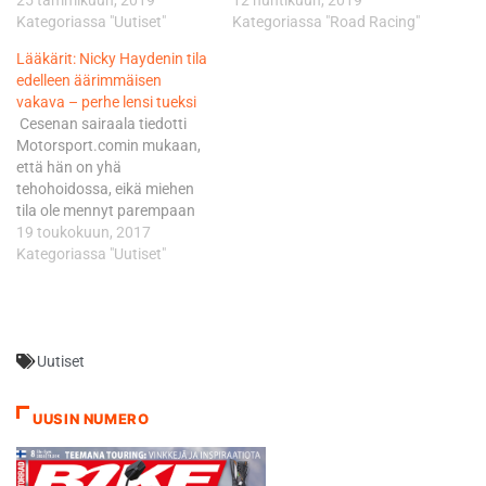
Kategoriassa "Uutiset"
Kategoriassa "Road Racing"
Lääkärit: Nicky Haydenin tila
edelleen äärimmäisen
vakava – perhe lensi tueksi
Cesenan sairaala tiedotti
Motorsport.comin mukaan,
että hän on yhä
tehohoidossa, eikä miehen
tila ole mennyt parempaan
suuntaan. - Tilanne on
19 toukokuun, 2017
vakaa. Kliininen kuva on
Kategoriassa "Uutiset"
edelleen erittäin vakava, eikä
eiliseen nähden muutoksia
ole tapahtunut, tiedote
kertoi. Haydenin äiti ja veli
Uutiset
lensivät Yhdysvalloista
poikansa tueksi, isä ei
matkaan päässyt
UUSIN NUMERO
sydänvaivojen vuoksi.
Myös…