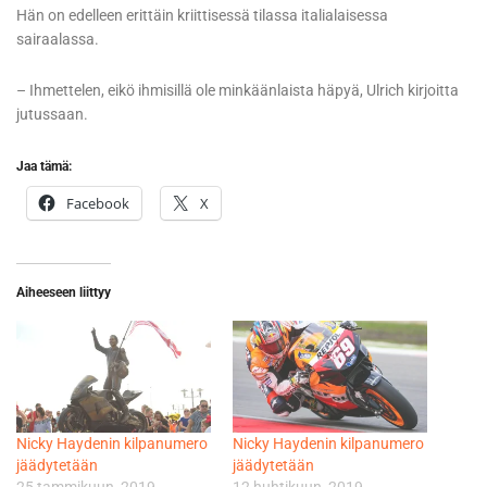
Hän on edelleen erittäin kriittisessä tilassa italialaisessa
sairaalassa.
– Ihmettelen, eikö ihmisillä ole minkäänlaista häpyä, Ulrich kirjoitta
jutussaan.
Jaa tämä:
Facebook
X
Aiheeseen liittyy
Nicky Haydenin kilpanumero
Nicky Haydenin kilpanumero
jäädytetään
jäädytetään
25 tammikuun, 2019
12 huhtikuun, 2019