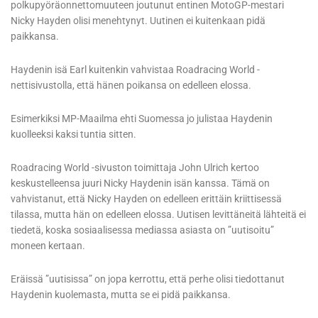
polkupyöräonnettomuuteen joutunut entinen MotoGP-mestari
Nicky Hayden olisi menehtynyt. Uutinen ei kuitenkaan pidä
paikkansa.
Haydenin isä Earl kuitenkin vahvistaa Roadracing World -
nettisivustolla, että hänen poikansa on edelleen elossa.
Esimerkiksi MP-Maailma ehti Suomessa jo julistaa Haydenin
kuolleeksi kaksi tuntia sitten.
Roadracing World -sivuston toimittaja John Ulrich kertoo
keskustelleensa juuri Nicky Haydenin isän kanssa. Tämä on
vahvistanut, että Nicky Hayden on edelleen erittäin kriittisessä
tilassa, mutta hän on edelleen elossa. Uutisen levittäneitä lähteitä ei
tiedetä, koska sosiaalisessa mediassa asiasta on ”uutisoitu”
moneen kertaan.
Eräissä ”uutisissa” on jopa kerrottu, että perhe olisi tiedottanut
Haydenin kuolemasta, mutta se ei pidä paikkansa.