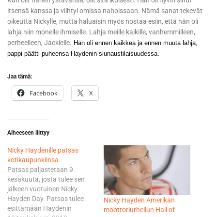
Kun olit hänen ystävänsä, olit sitä ikuisesti. Hän oli hyvin sinut
itsensä kanssa ja viihtyi omissa nahoissaan. Nämä sanat tekevät
oikeutta Nickylle, mutta haluaisin myös nostaa esiin, että hän oli
lahja niin monelle ihmiselle. Lahja meille kaikille, vanhemmilleen,
perheelleen, Jackielle
. Hän oli ennen kaikkea ja ennen muuta lahja,
pappi päätti puheensa Haydenin siunaustilaisuudessa.
Jaa tämä:
Facebook
X
Aiheeseen liittyy
Nicky Haydenille patsas
kotikaupunkiinsa
Patsas paljastetaan 9.
kesäkuuta, josta tulee sen
jälkeen vuotuinen Nicky
Hayden Day. Patsas tulee
Nicky Hayden Amerikan
esittämään Haydenin
moottoriurheilun Hall of