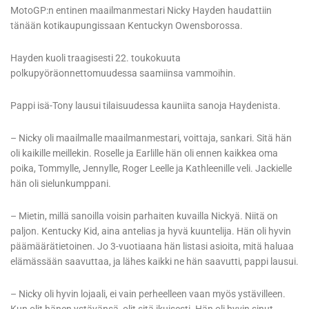
MotoGP:n entinen maailmanmestari Nicky Hayden haudattiin
tänään kotikaupungissaan Kentuckyn Owensborossa.
Hayden kuoli traagisesti 22. toukokuuta
polkupyöräonnettomuudessa saamiinsa vammoihin.
Pappi isä-Tony lausui tilaisuudessa kauniita sanoja Haydenista.
– Nicky oli maailmalle maailmanmestari, voittaja, sankari. Sitä hän
oli kaikille meillekin. Roselle ja Earlille hän oli ennen kaikkea oma
poika, Tommylle, Jennylle, Roger Leelle ja Kathleenille veli. Jackielle
hän oli sielunkumppani.
– Mietin, millä sanoilla voisin parhaiten kuvailla Nickyä. Niitä on
paljon. Kentucky Kid, aina antelias ja hyvä kuuntelija. Hän oli hyvin
päämäärätietoinen. Jo 3-vuotiaana hän listasi asioita, mitä haluaa
elämässään saavuttaa, ja lähes kaikki ne hän saavutti, pappi lausui.
– Nicky oli hyvin lojaali, ei vain perheelleen vaan myös ystävilleen.