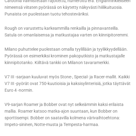
Carbonia valmistetaan rajoitettu, numeroitu erä. Englanninkieliseen
nimeensä viitaten pyörässä on käytetty näkyvästi hiilikuituosia.
Punaista on puolestaan tuotu tehosteväriksi.
Rough on varustettu karkeammilla renkailla ja pinnavanteilla.
Satula on omanlaisensa ja matkustajaa varten on kiinnipitoremmi.
Milano puhuttelee puolestaan omalla tyylillään ja tyylikkyydellään.
Pyörässä on esimerkiksi krominen pakoputkisto ja matkustajalle
kiinnipitotanko. Kiiltävä tankki on Milanon tavaramerkki.
V7 III -sarjaan kuuluvat myös Stone-, Special- ja Racer-mallit. Kaikki
V7 III -pyörät ovat 750-kuutioisia ja kaksisylinterisiä, jotka täyttävät
Euro 4 -normin.
V9-sarjan Roamer ja Bobber ovat nyt selkeämmin kaksi erilaista
mallia. Roamer katsoo matka-ajon suuntaan, kun Bobber on
sporttisempi. Bobber on saatavilla kolmena värivaihtoehtona:
Impeto-sininen, Notte-musta ja Tempesta-harmaa.