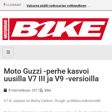
UUSIMMAT
Valsarna päätti runkosarjan voittoputkeen
​Moto Guzzi -perhe kasvoi
uusilla V7 III ja V9 -versioilla
8 marraskuun, 2017
Bike
V7 III -sarjaan on liitetty Carbon-, Rough- ja Milano-erikoismallit.