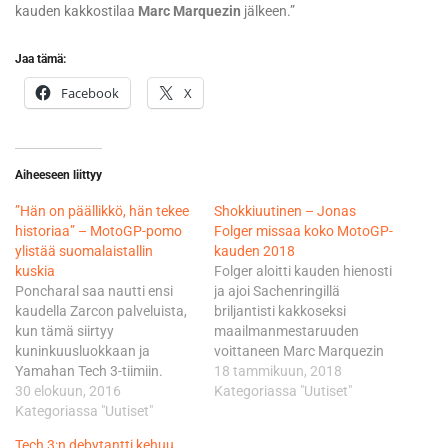
kauden kakkostilaa
Marc Marquezin
jälkeen.”
Jaa tämä:
Facebook
X
Aiheeseen liittyy
”Hän on päällikkö, hän tekee
Shokkiuutinen – Jonas
historiaa” – MotoGP-pomo
Folger missaa koko MotoGP-
ylistää suomalaistallin
kauden 2018
kuskia
Folger aloitti kauden hienosti
Poncharal saa nautti ensi
ja ajoi Sachenringillä
kaudella Zarcon palveluista,
briljantisti kakkoseksi
kun tämä siirtyy
maailmanmestaruuden
kuninkuusluokkaan ja
voittaneen Marc Marquezin
Yamahan Tech 3-tiimiin.
jälkeen. Sen jälkeen hänelle
18 tammikuun, 2018
Poncharal on tosiaankin
30 elokuun, 2016
iski raju väsymys ja kilpailuja
Kategoriassa "Uutiset"
vakuuttunut siitä, että Zarco
Kategoriassa "Uutiset"
jäi väliin – Folgerilla uskottiin
tekee sen motokakkosten
olevan Epstein Barrin virus.
Tech 3:n debytantti kehuu