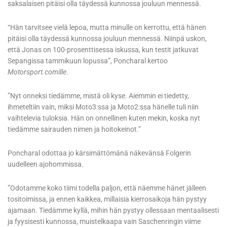
saksalaisen pitäisi olla täydessä kunnossa jouluun mennessä.
“Hän tarvitsee vielä lepoa, mutta minulle on kerrottu, että hänen
pitäisi olla täydessä kunnossa jouluun mennessä. Niinpä uskon,
että Jonas on 100-prosenttisessa iskussa, kun testit jatkuvat
Sepangissa tammikuun lopussa”, Poncharal kertoo
Motorsport.comille
.
”Nyt onneksi tiedämme, mistä oli kyse. Aiemmin ei tiedetty,
ihmeteltiin vain, miksi Moto3:ssa ja Moto2:ssa hänelle tuli niin
vaihtelevia tuloksia. Hän on onnellinen kuten mekin, koska nyt
tiedämme sairauden nimen ja hoitokeinot.”
Poncharal odottaa jo kärsimättömänä näkevänsä Folgerin
uudelleen ajohommissa.
”Odotamme koko tiimi todella paljon, että näemme hänet jälleen
tositoimissa, ja ennen kaikkea, millaisia kierrosaikoja hän pystyy
ajamaan. Tiedämme kyllä, mihin hän pystyy ollessaan mentaalisesti
ja fyysisesti kunnossa, muistelkaapa vain Saschenringin viime