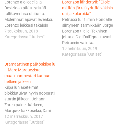
Lorenzo ajoi edellä ja
Lorenzon lähdettyä: ”Ei ole
Dovizioso päätti yrittää
mitään järkeä yrittää väkisin
tallikaverinsa ohitusta.
ohi ja kolaroida”
Molemmat ajoivat leveäksi.
Petrucci tuli tiimiin Hondalle
Lorenzo leikkasi takaisin
siirtyneen särmikkään Jorge
radalle ja osui Pedrosaan,
7 toukokuun, 2018
Lorenzon tilalle. Tekninen
joka yritti samalla ohittaa
Kategoriassa "Uutiset"
johtaja Gigi Dall'Igna kuvasi
Ducatit. Tapahtui törmäys ja
Petruccin valintaa
Lorenzon pyörä kolasi sen
muutokseksi Ducatin
19 helmikuun, 2019
seurauksena myös
kuljettajastrategiassa
Kategoriassa "Uutiset"
Dovizioson. ”Suurin syyllinen
aiempaan verrattuna.
​Dramaattinen päätöskilpailu
kolariin oli Dani, koska hän
Dovizioson ja Lorenzon välit
– Marc Marquezista
oli takanamme. Hän yritti
eivät olleet lämpöiset, mikä
maailmanmestari kauhun
sisäkautta ohi kovemmalla
johti jokusen kerran myös
hetkien jälkeen
vauhdilla kuin…
julkiseen nokitteluun. Nyt
Kilpailun asetelmat
tiimissä on parempi kemia ja
blokkiutuivat hyvin nopeasti
tunnelma. Dovizioso on tallin
startin jälkeen. Johann
selkeä ykköstykki, Petruccille
Zarco paineli kärkeen,
on asetettu tavoitteeksi…
Marquez kakkoseksi, Dani
Pedrosa kolmanneksi, ja
12 marraskuun, 2017
sitten tulivat peräkkäin
Kategoriassa "Uutiset"
Ducatin tallikaverit Jorge