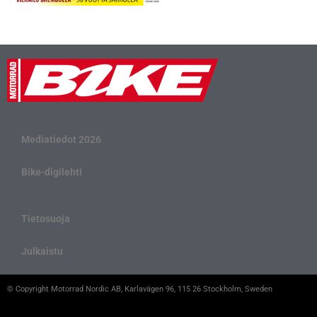
Mediatiedot 2026
Bike-digilehti
Tietosuoja
Julkaistu
© Copyright Motorrad Nordic AB, Karlavägen 96, 115 26 Stockholm, Sweden