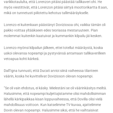
varikkotaululta, että Lorenzon pitäisi päästää tallikaveri ohi. He
myös viestittivät, että Lorenzon pitäisi siirtyä moottorikartta 8:aan,
mikä on tunnetusti piilotettu kehotus tallimääräykselle.
Lorenzo ei kuitenkaan päästänyt Doviziosoa ohi, vaikka tämän oli
pakko voittaa yltääkseen edes teoriassa mestaruuteen. Pian
molemmat kuitenkin kaatuivat ja kummankin kilpailu jäi kesken.
Lorenzo myönsi kilpailun jälkeen, ettei totellut määräystä, koska
uskoi olevansa nopeampi ja pystyvänsä antamaan tallikaverilleen
vetoapua kohti kärkeä.
Dall’Igna tunnusti, että Ducati arvioi siinä vaiheessa tilanteen
väärin, koska he kuvittelivat Dovizioson olevan nopeampi.
”Se oli vain ehdotus, ei käsky. Mielestäni se oli väärinkäsitys meiltä.
Halusimme, että nopeampi kuljettajistamme olisi mahdollisimman
lähellä kärkipaikkaa kisan loppuvaiheessa, että Dovilla olisi vielä
mahdollisuus voittoon. Kun katselimme TV-kuvaa, ajattelimme
Dovin olevan nopeampi. Halusimme siksi, että he vaihtaisivat