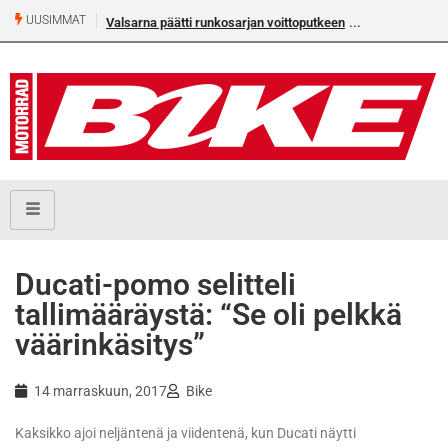
UUSIMMAT
Valsarna päätti runkosarjan voittoputkeen
​Ducati-pomo selitteli
tallimääräystä: “Se oli pelkkä
väärinkäsitys”
14 marraskuun, 2017
Bike
Kaksikko ajoi neljäntenä ja viidentenä, kun Ducati näytti