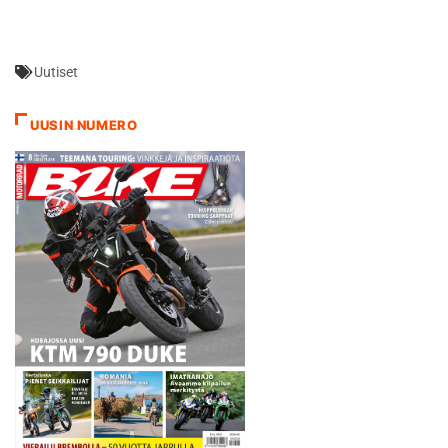
Lorenzo ja Andrea
Dovizioso. Kärkiviisikko ajoi
samassa nipussa samoilla
Uutiset
sijoilla pitkään, kuudentena
oleva Valentino Rossi oli
jäänyt heistä kilpailun
UUSIN NUMERO
puoliväliin mennessä jo kuusi
sekuntia. Ducatin
varikkotaululta näytettiin…