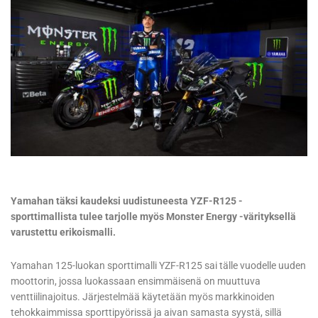
Yamahan täksi kaudeksi uudistuneesta YZF-R125 -
sporttimallista tulee tarjolle myös Monster Energy -värityksellä
varustettu erikoismalli.
Yamahan 125-luokan sporttimalli YZF-R125 sai tälle vuodelle uuden
moottorin, jossa luokassaan ensimmäisenä on muuttuva
venttiilinajoitus. Järjestelmää käytetään myös markkinoiden
tehokkaimmissa sporttipyörissä ja aivan samasta syystä, sillä