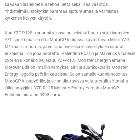
saadaan laajennettua tehoaluetta sekä lisää vääntöä.
Yhdistelmäluistokytkin parantaa ajotuntumaa ja varmistaa
kytkimen kevyen käytön.
Kun YZF-R125:n suunnittelussa on selvästi haettu sekä isompien
YZF-sporttimallien että MotoGP-luokassa käytettävän Moto YZR-
M1-mallin muotoja, joten siinä mielessä kisavärityksen saanut
erikoismalli on jopa odotettu. Valentino Rossin ja Maverick Vinalesin
pyörien ulkonäkö heijastuu YZF-R125 Monster Energy Yamaha
MotoGP Edition -malliin värityksellään ja suurikokoisilla Monster
Energy -logoilla pyörän katteissa. Se on samalla kunnianosoitus
MotoGP-kilpapyörille, ja se on tilattavissa valtuutetuilta Yamaha-
jälleenmyyjiltä. YZF-R125 Monster Energy Yamaha MotoGP
Editionin hinta on 5993 euroa.