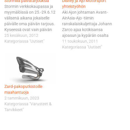
Stormilla päivätarjouksia
Disney ja Ajo Motorsport
Stormin verkkokaupassa ja
yhteistyöhön
myymälöissä on 25.-29.6.12
Aki Ajon johtaman Avant-
välisenä aikana jokaiselle
AirAsia-Ajo -tiimin
päivälle oma päivän tarjous.
ranskalaiskuljettaja Johann
Kyseessä ovat vain päivän
Zarco ajaa kotikisansa
voimassa olevat
25 kesäkuun, 2012
ajoasun ja kypärän osalta
erikoistarjoukset, joten
Kategoriassa "Uutiset"
poikkeuksellisessa
11 toukokuun, 2011
kannattaa seurata, mitä
värityksessä. Piikkiluokan
Kategoriassa "Uutiset"
Stormilla kunakin päivänä
MM-sarjassa kolmen
tarjouksessa on. Tänään
osakilpailun jälkeen
tarjouksessa Rev’It Legacy
neljäntenä oleva Zarco, 20,
Gore-Tex takki hintaan 329 €
kiertää Le Mansin Bugatti-
(429 €) ja housut 259 € (329
rataa Disneyn tuottaman,
€)! Mitä huomenna, se
digitaaliseen maailmaan
Zard-pakoputkistoille
selviää…
sijoitetun Tron Legacy -
maahantuoja
elokuvan innoittamana. - On
2 tammikuun, 2023
hyvä asia, että saamme
Kategoriassa "Varusteet &
moottoripyöräurheiluun
Tarvikkeet"
mukaan aivan
uudentyyppisiä
yhteistyökumppaneita. Se…