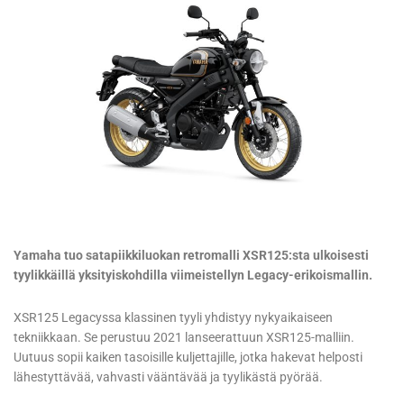
Yamaha tuo satapiikkiluokan retromalli XSR125:sta ulkoisesti
tyylikkäillä yksityiskohdilla viimeistellyn Legacy-erikoismallin.
XSR125 Legacyssa klassinen tyyli yhdistyy nykyaikaiseen
tekniikkaan. Se perustuu 2021 lanseerattuun XSR125-malliin.
Uutuus sopii kaiken tasoisille kuljettajille, jotka hakevat helposti
lähestyttävää, vahvasti vääntävää ja tyylikästä pyörää.