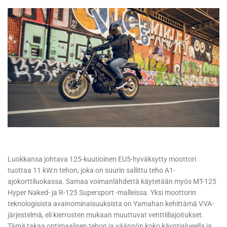
Luokkansa johtava 125-kuutioinen EU5-hyväksytty moottori
tuottaa 11 kW:n tehon, joka on suurin sallittu teho A1-
ajokorttiluokassa. Samaa voimanlähdettä käytetään myös MT-125
Hyper Naked- ja R-125 Supersport -malleissa. Yksi moottorin
teknologisista avainominaisuuksista on Yamahan kehittämä VVA-
järjestelmä, eli kierrosten mukaan muuttuvat venttiiliajoitukset.
Tämä takaa optimaalisen tehon ja väännön koko käyntialueella ja