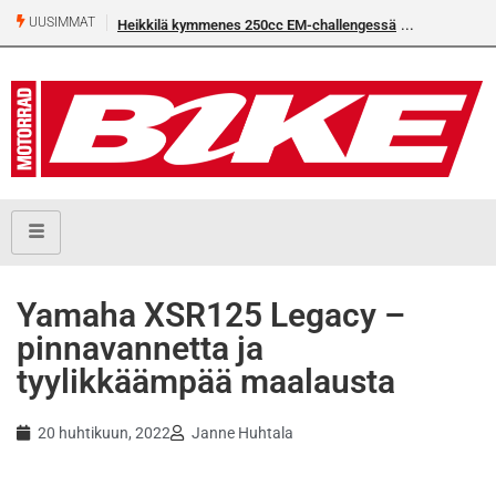
UUSIMMAT
Heikkilä kymmenes 250cc EM-challengessä
Rantala flat trackin Eu
Yamaha XSR125 Legacy –
pinnavannetta ja
tyylikkäämpää maalausta
20 huhtikuun, 2022
Janne Huhtala