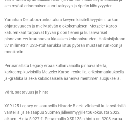
sen myötä erinomaisen suorituskyvyn ja ripeän kiihtyvyyden.
Yamahan Deltabox-runko takaa kevyen käsiteltävyyden, tarkan
ohjattavuuden ja miellyttävän ajokokemuksen. Metzeler Karoo -
katurenkaat tarjoavat hyvän pidon tiehen ja kullanväriset
pinnavanteet kruunaavat klassisen kokonaisuuden. Halkaisijaltaan
37 millimetrin USD-etuhaarukka istuu pyörän mustaan runkoon ja
moottoriin.
Perusmallista Legacy eroaa kullanvärisillä pinnavanteilla,
karkeampikuvioisilla Metzeler Karoo -renkailla, erikoismaalauksella
ja -grafiikalla sekä kaksiosaisella äänenvaimentimen suojuksella.
Värit, saatavuus ja hinta
XSR125 Legacy on saatavilla Historic Black -värisenä kullanvärisillä
vanteilla, ja se saapuu Suomen jälleenmyyjille toukokuusta 2022
alkaen. Hinta 5 927 €. Perusmallin XSR125:n hinta on 5203 euroa.