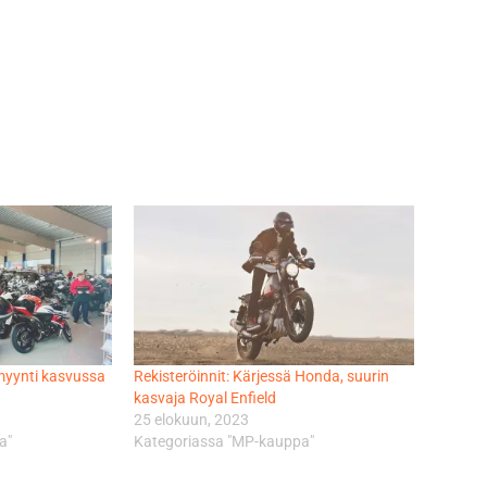
myynti kasvussa
Rekisteröinnit: Kärjessä Honda, suurin
kasvaja Royal Enfield
25 elokuun, 2023
a"
Kategoriassa "MP-kauppa"