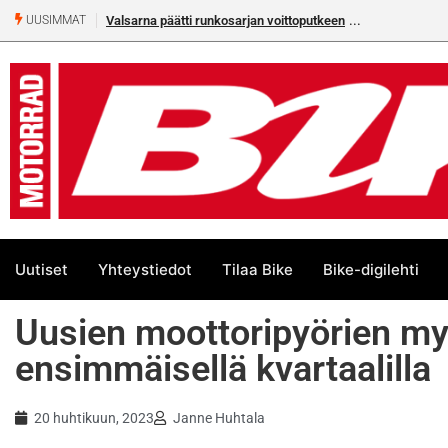
Valsarna päätti runkosarjan voittoputkeen
Älä missaa täm
UUSIMMAT
numeroa!
Uutiset
Yhteystiedot
Tilaa Bike
Bike-digilehti
Uusien moottoripyörien my
ensimmäisellä kvartaalilla
20 huhtikuun, 2023
Janne Huhtala