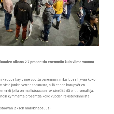
ukauden aikana 2,7 prosenttia enemmän kuin viime vuonna
en kauppa käy viime vuotta paremmin, mikä lupaa hyvää koko
vielä jonkin verran totutusta, sillä ennen katupyörien
erkit joilla on mallistossaan rekisteröitäviä enduromalleja.
oin kymmentä prosenttia koko vuoden rekisteröinneistä.
astaavan jakson markkinaosuus)