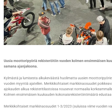
Uusia moottoripyöriä rekisteröitiin vuoden kolmen ensimmäisen ku
samana ajanjaksona.
Kylmästä ja lumisesta alkukeväästä huolimatta uusien moottoripyöri
vuoden myyntiä ajatellen. Merkkikohtaiset markkinaosuudet poikkeavat 
ajokauden alkua rekisteritilastoissa nousevat normaalia korkeammalle m
Kolmen ensimmäisen kuukauden kokonaisrekisteröintimäärä edustaa n
Merkkikohtaiset markkinaosuudet 1-3/2023 (suluissa viime vuoden v