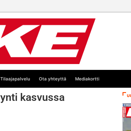
än kesän suurta Bike-
Tilaajapalvelu
Ota yhteyttä
Mediakortti
ynti kasvussa
U