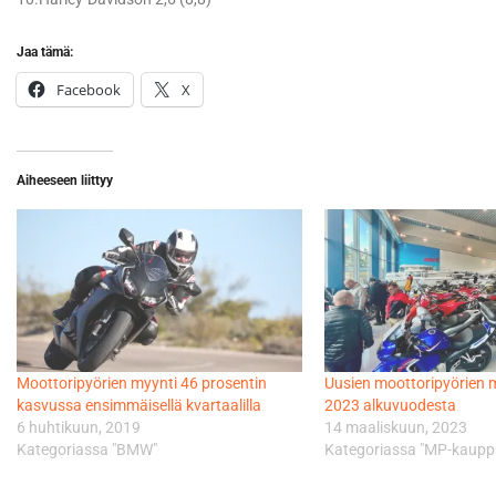
Jaa tämä:
Facebook
X
Aiheeseen liittyy
Moottoripyörien myynti 46 prosentin
Uusien moottoripyörien 
kasvussa ensimmäisellä kvartaalilla
2023 alkuvuodesta
6 huhtikuun, 2019
14 maaliskuun, 2023
Kategoriassa "BMW"
Kategoriassa "MP-kaupp