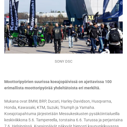
SONY DSC
Moottoripyörien suurissa koeajopäivissä on ajettavissa 100
erimallista moottoripyörää yhdeltätoista eri merkiltä.
Mukana ovat BMW, BRP, Ducati, Harley-Davidson, Husqvarna,
Honda, Kawasaki, KTM, Suzuki, Triumph ja Yamaha.
Koeajotapahtuma järjestetään Messukeskusten pysäköintialueilla
keskiviikkona 5.6. Tampereella, torstaina 6.6. Turussa ja perjantaina
7.6. Helsingissä. Koeajopäivät näkyvät hienosti kaupunkikuvassa,