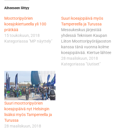
Aiheeseen liittyy
Moottoripyörien
Suuri koeajopäivä myös
koeajokiertueella yli 100
Tampereella ja Turussa
prätkää
Messukeskus järjestää
15 toukokuun, 2018
yhdessä Teknisen Kaupan
Kategoriassa "MP näyttely"
Liiton Moottoripyöräjaoston
kanssa tänä vuonna kolme
koeajopäivää. Kiertue lähtee
Tampereelta ja päättyy
28 maaliskuun, 2018
Helsinkiin. Viime vuonna
Kategoriassa "Uutiset"
Helsingin Suuressa
moottoripyörien
koeajopäivässä ajettiin yli
1 400 koeajoa. Koeajossa oli
yli 100 moottoripyörää 21
merkiltä. ”Uskomme, että
Suuri moottoripyörien
tapahtuman tunnettuus
koeajopäivä nyt Helsingin
kasvaa vuosi vuodelta ja
lisäksi myös Tampereella ja
tyytyväisten koeajajien
Turussa
kokemukset tuovat ensi
28 maaliskuun, 2018
kesäkuussa koeajoihin…