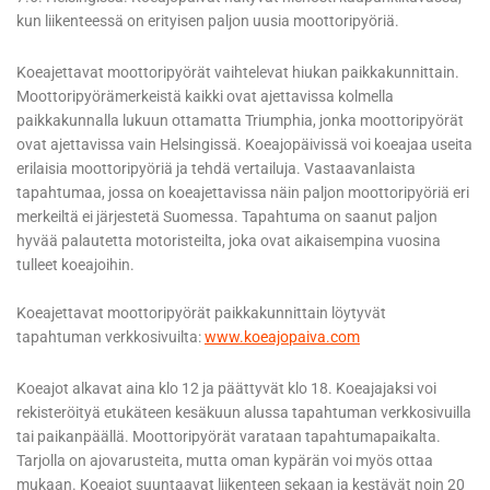
kun liikenteessä on erityisen paljon uusia moottoripyöriä.
Koeajettavat moottoripyörät vaihtelevat hiukan paikkakunnittain.
Moottoripyörämerkeistä kaikki ovat ajettavissa kolmella
paikkakunnalla lukuun ottamatta Triumphia, jonka moottoripyörät
ovat ajettavissa vain Helsingissä. Koeajopäivissä voi koeajaa useita
erilaisia moottoripyöriä ja tehdä vertailuja. Vastaavanlaista
tapahtumaa, jossa on koeajettavissa näin paljon moottoripyöriä eri
merkeiltä ei järjestetä Suomessa. Tapahtuma on saanut paljon
hyvää palautetta motoristeilta, joka ovat aikaisempina vuosina
tulleet koeajoihin.
Koeajettavat moottoripyörät paikkakunnittain löytyvät
tapahtuman verkkosivuilta:
www.koeajopaiva.com
Koeajot alkavat aina klo 12 ja päättyvät klo 18. Koeajajaksi voi
rekisteröityä etukäteen kesäkuun alussa tapahtuman verkkosivuilla
tai paikanpäällä. Moottoripyörät varataan tapahtumapaikalta.
Tarjolla on ajovarusteita, mutta oman kypärän voi myös ottaa
mukaan. Koeajot suuntaavat liikenteen sekaan ja kestävät noin 20