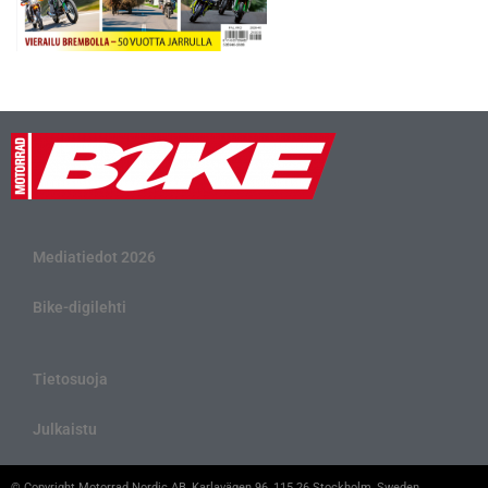
Mediatiedot 2026
Bike-digilehti
Tietosuoja
Julkaistu
© Copyright Motorrad Nordic AB, Karlavägen 96, 115 26 Stockholm, Sweden