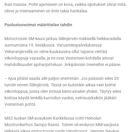
ihan maissa. Polte ajamiseen on kova, vaikka sijoitukset olivat mitä
olivat ja treenaaminen on intin takia hankalaa.
Puolustusvoimat määrittelee tahdin
Motocrossin SM-kausi jatkuu Siilinjärven mäkisellä hiekkaradalla
sunnuntaina 19. kesäkuuta. Varusmiespalveluksessa
Vekaranjärvellä on viime kuukausina ollut tapana viettää
viikonloppuja vapaalla, ja ne ovat Vesterisen kohdalla ainoat
mahdollisuudet ajoharjoitteluun. Arkipäivisin treeneihin ei pääse.
– Ajoa pitäisi saada alle paljon enemmän. Jos pääsisin edes 20
tuntiin ennen Siilinjärveä. Tässä on kuitenkin aikaa vain kolme
viikonloppua, joista olen intissä kiinni ainakin yhden. Täytyy edes
koittaa käydä lenkillä kuntoilun vuoksi, valmiusyksikön jääkäri
Vesterinen pohtii.
MX2-luokan SM-avauksen Karkkilassa voitti Heinolan
Moottorikerhon Sampo Rainio. Toinen oli enduron MM-sarjasta
pitkästä aikaa motocrossin pariin piipahtanut, Jämsän Seudun