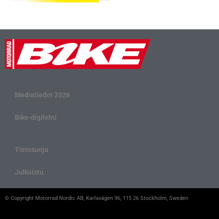
Mediatiedot 2026
Bike-digilehti
Tietosuoja
Julkaistu
© Copyright Motorrad Nordic AB, Karlavägen 96, 115 26 Stockholm, Sweden