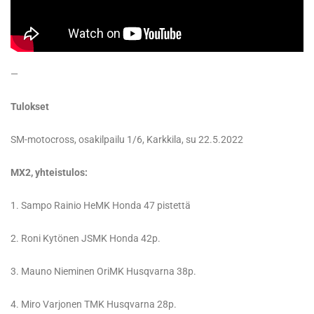
—
Tulokset
SM-motocross, osakilpailu 1/6, Karkkila, su 22.5.2022
MX2, yhteistulos:
1. Sampo Rainio HeMK Honda 47 pistettä
2. Roni Kytönen JSMK Honda 42p.
3. Mauno Nieminen OriMK Husqvarna 38p.
4. Miro Varjonen TMK Husqvarna 28p.