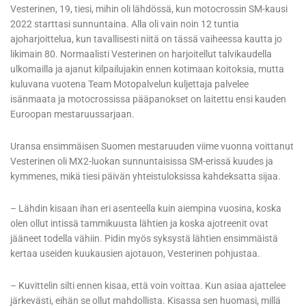
Vesterinen, 19, tiesi, mihin oli lähdössä, kun motocrossin SM-kausi
2022 starttasi sunnuntaina. Alla oli vain noin 12 tuntia
ajoharjoittelua, kun tavallisesti niitä on tässä vaiheessa kautta jo
likimain 80. Normaalisti Vesterinen on harjoitellut talvikaudella
ulkomailla ja ajanut kilpailujakin ennen kotimaan koitoksia, mutta
kuluvana vuotena Team Motopalvelun kuljettaja palvelee
isänmaata ja motocrossissa pääpanokset on laitettu ensi kauden
Euroopan mestaruussarjaan.
Uransa ensimmäisen Suomen mestaruuden viime vuonna voittanut
Vesterinen oli MX2-luokan sunnuntaisissa SM-erissä kuudes ja
kymmenes, mikä tiesi päivän yhteistuloksissa kahdeksatta sijaa.
– Lähdin kisaan ihan eri asenteella kuin aiempina vuosina, koska
olen ollut intissä tammikuusta lähtien ja koska ajotreenit ovat
jääneet todella vähiin. Pidin myös syksystä lähtien ensimmäistä
kertaa useiden kuukausien ajotauon, Vesterinen pohjustaa.
– Kuvittelin silti ennen kisaa, että voin voittaa. Kun asiaa ajattelee
järkevästi, eihän se ollut mahdollista. Kisassa sen huomasi, millä