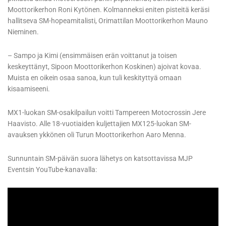
Moottorikerhon Roni Kytönen. Kolmanneksi eniten pisteitä keräsi
hallitseva SM-hopeamitalisti, Orimattilan Moottorikerhon Mauno
Nieminen.
– Sampo ja Kimi (ensimmäisen erän voittanut ja toisen
keskeyttänyt, Sipoon Moottorikerhon Koskinen) ajoivat kovaa.
Muista en oikein osaa sanoa, kun tuli keskityttyä omaan
kisaamiseeni.
MX1-luokan SM-osakilpailun voitti Tampereen Motocrossin Jere
Haavisto. Alle 18-vuotiaiden kuljettajien MX125-luokan SM-
avauksen ykkönen oli Turun Moottorikerhon Aaro Menna.
Sunnuntain SM-päivän suora lähetys on katsottavissa MJP
Eventsin YouTube-kanavalla: