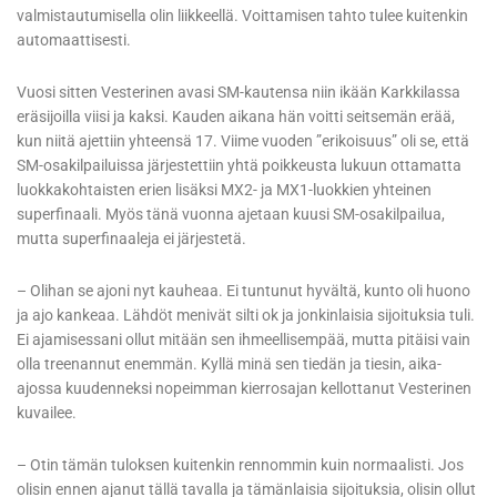
valmistautumisella olin liikkeellä. Voittamisen tahto tulee kuitenkin
automaattisesti.
Vuosi sitten Vesterinen avasi SM-kautensa niin ikään Karkkilassa
eräsijoilla viisi ja kaksi. Kauden aikana hän voitti seitsemän erää,
kun niitä ajettiin yhteensä 17. Viime vuoden ”erikoisuus” oli se, että
SM-osakilpailuissa järjestettiin yhtä poikkeusta lukuun ottamatta
luokkakohtaisten erien lisäksi MX2- ja MX1-luokkien yhteinen
superfinaali. Myös tänä vuonna ajetaan kuusi SM-osakilpailua,
mutta superfinaaleja ei järjestetä.
– Olihan se ajoni nyt kauheaa. Ei tuntunut hyvältä, kunto oli huono
ja ajo kankeaa. Lähdöt menivät silti ok ja jonkinlaisia sijoituksia tuli.
Ei ajamisessani ollut mitään sen ihmeellisempää, mutta pitäisi vain
olla treenannut enemmän. Kyllä minä sen tiedän ja tiesin, aika-
ajossa kuudenneksi nopeimman kierrosajan kellottanut Vesterinen
kuvailee.
– Otin tämän tuloksen kuitenkin rennommin kuin normaalisti. Jos
olisin ennen ajanut tällä tavalla ja tämänlaisia sijoituksia, olisin ollut