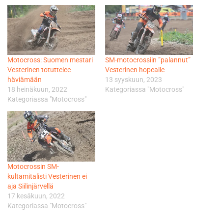
Motocross: Suomen mestari
SM-motocrossiin ”palannut”
Vesterinen totuttelee
Vesterinen hopealle
häviämään
13 syyskuun, 2023
18 heinäkuun, 2022
Kategoriassa "Motocross"
Kategoriassa "Motocross"
Motocrossin SM-
kultamitalisti Vesterinen ei
aja Siilinjärvellä
17 kesäkuun, 2022
Kategoriassa "Motocross"