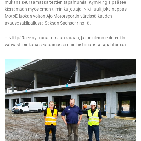
mukana seuraamassa testien tapahtumia. KymiRingiä pääsee
kiertämään myös oman tiimin kuljettaja, Niki Tuuli, joka nappasi
MotoE-luokan voiton Ajo Motorsportin väreissä kauden
avausosakilpailusta Saksan Sachsenringillä.
– Niki pääsee nyt tutustumaan rataan, ja me olemme tietenkin
vahvasti mukana seuraamassa näin historiallista tapahtumaa.