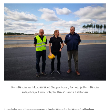
KymiRingin varikkopäällikkö Seppo Rossi, Aki Ajo ja KymiRingin
ratajohtaja Timo Pohjola. Kuva: Janita Lehtonen
Lukuisia maailmanmestaruuksia Moto3- ja Moto2-tiimien