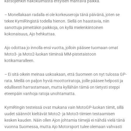
katsojienkin näkökulmasta erityisen mahtava paikka.
– Monellakaan radalla ei ole korkeuseroja tänä päivänä, joten se
tekee KymiRingistä todella hienon. Siellä on haastavia, niin
sanottuja pimeitäkin paikkoja, on kyllä mielenkiintoinen
kokonaisuus, Ajo hehkuttaa.
Ajo odottaa jo innolla ensi vuotta, jolloin pääsee tuomaan omat
Moto3- ja Moto2-luokan tiiminsä MM-pistetaistoon
kotikamaralleen.
– Ei sitä oikein meinaa uskoakaan, että Suomeen on nyt tulossa GP-
rata. Meillä on paljon hyviä moottoriratoja, joille pääsee helposti ja
edullisesti harrastamaan, mutta kyllähän tämä on tietysti steppi
eteenpäin vanhoja ratoja unohtamatta.
KymiRingin testeissä ovat mukana vain MotoGP-luokan tiimit, sillä
uudet säännöt kieltävät Moto2- ja Moto3-tiimien testaamisen
kesken kauden. Näin ollen Ajon johtamia tiimejä ei nähdä vielä tänä
vuonna Suomessa, mutta Ajo Motorsport tulee olemaan vahvasti