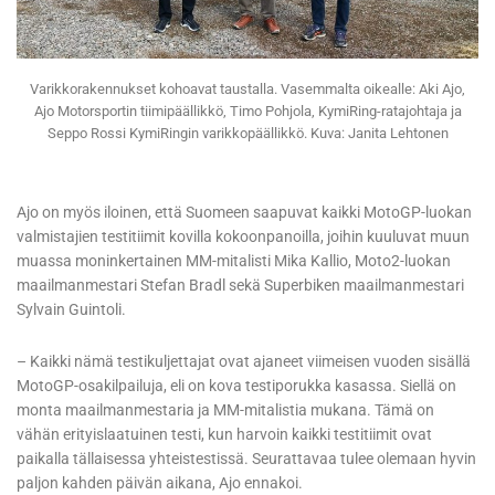
Varikkorakennukset kohoavat taustalla. Vasemmalta oikealle: Aki Ajo,
Ajo Motorsportin tiimipäällikkö, Timo Pohjola, KymiRing-ratajohtaja ja
Seppo Rossi KymiRingin varikkopäällikkö. Kuva: Janita Lehtonen
Ajo on myös iloinen, että Suomeen saapuvat kaikki MotoGP-luokan
valmistajien testitiimit kovilla kokoonpanoilla, joihin kuuluvat muun
muassa moninkertainen MM-mitalisti Mika Kallio, Moto2-luokan
maailmanmestari Stefan Bradl sekä Superbiken maailmanmestari
Sylvain Guintoli.
– Kaikki nämä testikuljettajat ovat ajaneet viimeisen vuoden sisällä
MotoGP-osakilpailuja, eli on kova testiporukka kasassa. Siellä on
monta maailmanmestaria ja MM-mitalistia mukana. Tämä on
vähän erityislaatuinen testi, kun harvoin kaikki testitiimit ovat
paikalla tällaisessa yhteistestissä. Seurattavaa tulee olemaan hyvin
paljon kahden päivän aikana, Ajo ennakoi.