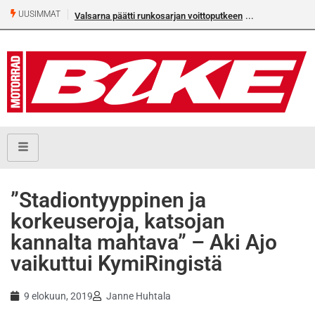
UUSIMMAT
Valsarna päätti runkosarjan voittoputkeen
Älä missaa täm
numeroa!
”Stadiontyyppinen ja
korkeuseroja, katsojan
kannalta mahtava” – Aki Ajo
vaikuttui KymiRingistä
9 elokuun, 2019
Janne Huhtala