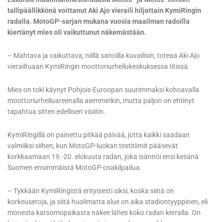
tallipäällikkönä voittanut Aki Ajo vieraili hiljattain KymiRingin
radalla. MotoGP-sarjan mukana vuosia maailman radoilla
kiertänyt mies oli vaikuttunut näkemästään.
– Mahtava ja vaikuttava, niillä sanoilla kuvailisin, toteaa Aki Ajo
vierailtuaan KymiRingin moottoriurheilukeskuksessa Iitissä.
Mies on toki käynyt Pohjois-Euroopan suurimmaksi kohoavalla
moottoriurheiluareenalla aiemminkin, mutta paljon on ehtinyt
tapahtua sitten edellisen visiitin.
KymiRingillä on painettu pitkää päivää, jotta kaikki saadaan
valmiiksi siihen, kun MotoGP-luokan testitiimit pääsevät
korkkaamaan 19.-20. elokuuta radan, joka isännöi ensi kesänä
Suomen ensimmäistä MotoGP-osakilpailua.
– Tykkään KymiRingistä erityisesti siksi, koska siinä on
korkeuseroja, ja siitä huolimatta alue on aika stadiontyyppinen, eli
monesta katsomopaikasta näkee lähes koko radan kerralla. On