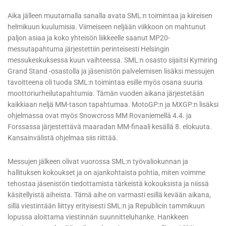
Aika jälleen muutamalla sanalla avata SML:n toimintaa ja kiireisen
helmikuun kuulumisia. Viimeiseen neljään viikkoon on mahtunut
paljon asiaa ja koko yhteisön liikkeelle saanut MP20-
messutapahtuma järjestettiin perinteisesti Helsingin
messukeskuksessa kuun vaihteessa. SML:n osasto sijaitsi Kymiring
Grand Stand -osastolla ja jäsenistön palvelemisen lisäksi messujen
tavoitteena oli tuoda SML:n toimintaa esille myös osana suuria
moottoriurheilutapahtumia. Tämän vuoden aikana järjestetään
kaikkiaan neljä MM-tason tapahtumaa. MotoGP:n ja MXGP:n lisäksi
ohjelmassa ovat myös Snowcross MM Rovaniemellä 4.4. ja
Forssassa järjestettävä maaradan MM-finaali kesällä 8. elokuuta.
Kansainvälistä ohjelmaa siis riittää.
Messujen jälkeen olivat vuorossa SML:n työvaliokunnan ja
hallituksen kokoukset ja on ajankohtaista pohtia, miten voimme
tehostaa jäsenistön tiedottamista tärkeistä kokouksista ja niissä
käsitellyistä aiheista. Tämä aihe on varmasti esillä kevään aikana,
sillä viestintään liittyy erityisesti SML:n ja Republicin tammikuun
lopussa aloittama viestinnän suunnitteluhanke. Hankkeen