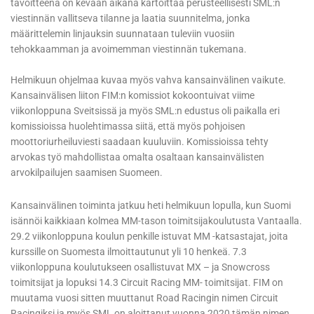
tavoitteena on kevään aikana kartoittaa perusteellisesti SML:n
viestinnän vallitseva tilanne ja laatia suunnitelma, jonka
määrittelemin linjauksin suunnataan tuleviin vuosiin
tehokkaamman ja avoimemman viestinnän tukemana.
Helmikuun ohjelmaa kuvaa myös vahva kansainvälinen vaikute.
Kansainvälisen liiton FIM:n komissiot kokoontuivat viime
viikonloppuna Sveitsissä ja myös SML:n edustus oli paikalla eri
komissioissa huolehtimassa siitä, että myös pohjoisen
moottoriurheiluviesti saadaan kuuluviin. Komissioissa tehty
arvokas työ mahdollistaa omalta osaltaan kansainvälisten
arvokilpailujen saamisen Suomeen.
Kansainvälinen toiminta jatkuu heti helmikuun lopulla, kun Suomi
isännöi kaikkiaan kolmea MM-tason toimitsijakoulutusta Vantaalla.
29.2 viikonloppuna koulun penkille istuvat MM -katsastajat, joita
kurssille on Suomesta ilmoittautunut yli 10 henkeä. 7.3
viikonloppuna koulutukseen osallistuvat MX – ja Snowcross
toimitsijat ja lopuksi 14.3 Circuit Racing MM- toimitsijat. FIM on
muutama vuosi sitten muuttanut Road Racingin nimen Circuit
Racingiksi ja myös SML on aloittanut vuonna 2020 tämän nimen