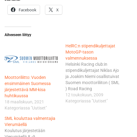
Facebook
X
Aiheeseen liittyy
HelRC:n stipendikuljettajat
MotoGP-tason
valmennuksessa
Helsinki Racing club:in
stipendikuljettajat Niklas Ajo
ja Joakim Niemi osallistuivat
Moottoriliitto: Vuoden
Suomen moottoriliiton ( SML
ensimmäinen Suomessa
) Road Racing
järjestettävä MM-kisa
valmennusryhmän toiselle
12 toukokuun, 2009
huhtikuussa
ajovalmennusleirille,
Kategoriassa "Uutiset"
18 maaliskuun, 2021
Alastaron moottoriradalla 8.
Kategoriassa "Uutiset"
ja 9. toukokuuta.
SML kouluttaa valmentajia
Nuorukaiset tahkosivat
Vierumäellä
rataa ahkeraan tahtiin,
Koulutus järjestetään
keräten harjoituskilometrejä
Vierumäellä 8.-9.