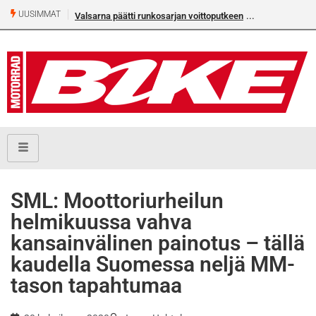
UUSIMMAT
Valsarna päätti runkosarjan voittoputkeen
Älä missaa täm
numeroa!
SML: Moottoriurheilun
helmikuussa vahva
kansainvälinen painotus – tällä
kaudella Suomessa neljä MM-
tason tapahtumaa