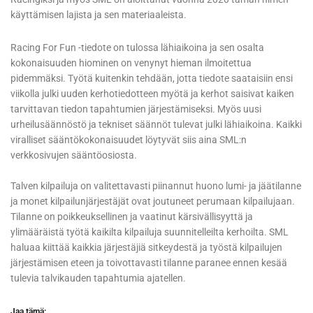
käyttämisen lajista ja sen materiaaleista.
Racing For Fun -tiedote on tulossa lähiaikoina ja sen osalta
kokonaisuuden hiominen on venynyt hieman ilmoitettua
pidemmäksi. Työtä kuitenkin tehdään, jotta tiedote saataisiin ensi
viikolla julki uuden kerhotiedotteen myötä ja kerhot saisivat kaiken
tarvittavan tiedon tapahtumien järjestämiseksi. Myös uusi
urheilusäännöstö ja tekniset säännöt tulevat julki lähiaikoina. Kaikki
viralliset sääntökokonaisuudet löytyvät siis aina SML:n
verkkosivujen sääntöosiosta.
Talven kilpailuja on valitettavasti piinannut huono lumi- ja jäätilanne
ja monet kilpailunjärjestäjät ovat joutuneet perumaan kilpailujaan.
Tilanne on poikkeuksellinen ja vaatinut kärsivällisyyttä ja
ylimääräistä työtä kaikilta kilpailuja suunnitelleilta kerhoilta. SML
haluaa kiittää kaikkia järjestäjiä sitkeydestä ja työstä kilpailujen
järjestämisen eteen ja toivottavasti tilanne paranee ennen kesää
tulevia talvikauden tapahtumia ajatellen.
Jaa tämä: