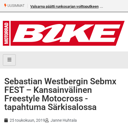
UUSIMMAT
Valsarna päätti runkosarjan voittoputkeen
Älä missaa täm
numeroa!
Sebastian Westbergin Sebmx
FEST – Kansainvälinen
Freestyle Motocross -
tapahtuma Särkisalossa
25 toukokuun, 2019
Janne Huhtala