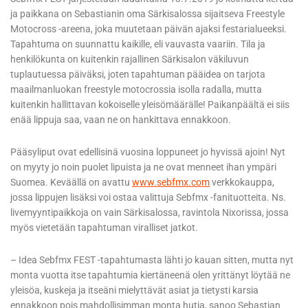
ja paikkana on Sebastianin oma Särkisalossa sijaitseva Freestyle
Motocross -areena, joka muutetaan päivän ajaksi festarialueeksi.
Tapahtuma on suunnattu kaikille, eli vauvasta vaariin. Tila ja
henkilökunta on kuitenkin rajallinen Särkisalon väkiluvun
tuplautuessa päiväksi, joten tapahtuman pääidea on tarjota
maailmanluokan freestyle motocrossia isolla radalla, mutta
kuitenkin hallittavan kokoiselle yleisömäärälle! Paikanpäältä ei siis
enää lippuja saa, vaan ne on hankittava ennakkoon.
Pääsyliput ovat edellisinä vuosina loppuneet jo hyvissä ajoin! Nyt
on myyty jo noin puolet lipuista ja ne ovat menneet ihan ympäri
Suomea. Keväällä on avattu
www.sebfmx.com
verkkokauppa,
jossa lippujen lisäksi voi ostaa valittuja Sebfmx -fanituotteita. Ns.
livemyyntipaikkoja on vain Särkisalossa, ravintola Nixorissa, jossa
myös vietetään tapahtuman viralliset jatkot.
– Idea Sebfmx FEST -tapahtumasta lähti jo kauan sitten, mutta nyt
monta vuotta itse tapahtumia kiertäneenä olen yrittänyt löytää ne
yleisöa, kuskeja ja itseäni mielyttävät asiat ja tietysti karsia
ennakkoon pois mahdollisimman monta hutia, sanoo Sebastian