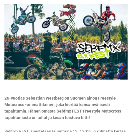
26-vuotias Sebastian Westberg on Suomen ainoa Freestyle
Motocross -ammattilainen, joka kiertää kansainvälisesti
tapahtumia. Hänen omasta Sebfmx FEST Freestyle Motocross -
tapahtumasta on tullut jo kesän toistuva hitti!
Sebfmx FEST järjestetään lauantaina 13.7.2019 jo kolmatta kertaa