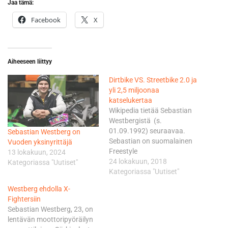
Jaa tämä:
Facebook
X
Aiheeseen liittyy
Dirtbike VS. Streetbike 2.0 ja
yli 2,5 miljoonaa
katselukertaa
Wikipedia tietää Sebastian
Westbergistä (s.
01.09.1992) seuraavaa.
Sebastian Westberg on
Sebastian on suomalainen
Vuoden yksinyrittäjä
Freestyle
13 lokakuun, 2024
motocrossin ammattilainen.
24 lokakuun, 2018
Kategoriassa "Uutiset"
Hän on syntynyt
Kategoriassa "Uutiset"
Särkisalossa, jossa hänen
Westberg ehdolla X-
harjoittelupaikkansakin
Fightersiin
sijaitsee. Westberg on
Sebastian Westberg, 23, on
Suomen ainoa
lentävän moottoripyöräilyn
kansainvälisillä areenoilla