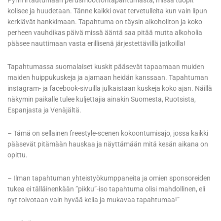
kolisee ja huudetaan. Tänne kaikki ovat tervetulleita kun vain lipun
kerkiävät hankkimaan. Tapahtuma on täysin alkoholiton ja koko
perheen vauhdikas päivä missä ääntä saa pitää mutta alkoholia
pääsee nauttimaan vasta erillisenä järjestettävillä jatkoilla!
Tapahtumassa suomalaiset kuskit pääsevät tapaamaan muiden
maiden huippukuskeja ja ajamaan heidän kanssaan. Tapahtuman
instagram- ja facebook-sivuilla julkaistaan kuskeja koko ajan. Näillä
näkymin paikalle tulee kuljettajia ainakin Suomesta, Ruotsista,
Espanjasta ja Venäjältä.
– Tämä on sellainen freestyle-scenen kokoontumisajo, jossa kaikki
pääsevät pitämään hauskaa ja näyttämään mitä kesän aikana on
opittu.
– Ilman tapahtuman yhteistyökumppaneita ja omien sponsoreiden
tukea ei tälläinenkään ”pikku”-iso tapahtuma olisi mahdollinen, eli
nyt toivotaan vain hyvää kelia ja mukavaa tapahtumaa!”