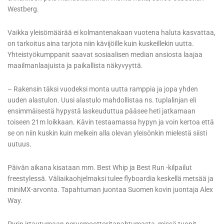
Westberg.
Vaikka yleisömäärää ei kolmantenakaan vuotena haluta kasvattaa,
on tarkoitus aina tarjota niin kävijöille kuin kuskeillekin uutta.
Yhteistyökumppanit saavat sosiaalisen median ansiosta laajaa
maailmanlaajuista ja paikallista näkyvyyttä.
– Rakensin täksi vuodeksi monta uutta ramppia ja jopa yhden
uuden alastulon. Uusi alastulo mahdollistaa ns. tuplalinjan eli
ensimmäisestä hypystä laskeuduttua pääsee heti jatkamaan
toiseen 21m loikkaan. Kävin testaamassa hypyn ja voin kertoa että
se on niin kuskin kuin melkein alla olevan yleisönkin mielestä siisti
uutuus.
Päivän aikana kisataan mm. Best Whip ja Best Run -kilpailut
freestylessä. Väliaikaohjelmaksi tulee flyboardia keskellä metsää ja
miniMX-arvonta. Tapahtuman juontaa Suomen kovin juontaja Alex
Way.
Pyrin irtautumaan perusmoottoritapahtumasta, missä tuopit