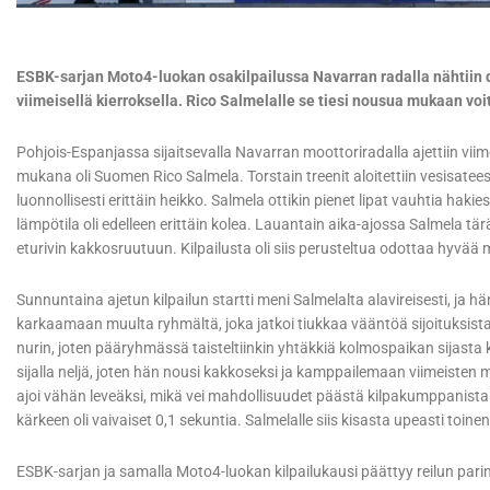
ESBK-sarjan Moto4-luokan osakilpailussa Navarran radalla nähtiin d
viimeisellä kierroksella. Rico Salmelalle se tiesi nousua mukaan vo
Pohjois-Espanjassa sijaitsevalla Navarran moottoriradalla ajettiin vii
mukana oli Suomen Rico Salmela. Torstain treenit aloitettiin vesisateess
luonnollisesti erittäin heikko. Salmela ottikin pienet lipat vauhtia haki
lämpötila oli edelleen erittäin kolea. Lauantain aika-ajossa Salmela tä
eturivin kakkosruutuun. Kilpailusta oli siis perusteltua odottaa hyvää
Sunnuntaina ajetun kilpailun startti meni Salmelalta alavireisesti, ja 
karkaamaan muulta ryhmältä, joka jatkoi tiukkaa vääntöä sijoituksista. 
nurin, joten pääryhmässä taisteltiinkin yhtäkkiä kolmospaikan sijasta 
sijalla neljä, joten hän nousi kakkoseksi ja kamppailemaan viimeisten
ajoi vähän leveäksi, mikä vei mahdollisuudet päästä kilpakumppanista
kärkeen oli vaivaiset 0,1 sekuntia. Salmelalle siis kisasta upeasti toine
ESBK-sarjan ja samalla Moto4-luokan kilpailukausi päättyy reilun parin