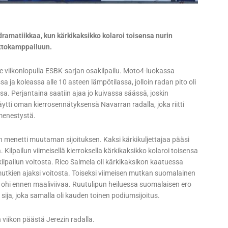
ramatiikkaa, kun kärkikaksikko kolaroi toisensa nurin
ittokamppailuun.
me viikonlopulla ESBK-sarjan osakilpailu. Moto4-luokassa
a ja koleassa alle 10 asteen lämpötilassa, jolloin radan pito oli
essa. Perjantaina saatiin ajaa jo kuivassa säässä, joskin
räytti oman kierrosennätyksensä Navarran radalla, joka riitti
 menestystä.
hän menetti muutaman sijoituksen. Kaksi kärkikuljettajaa pääsi
Kilpailun viimeisellä kierroksella kärkikaksikko kolaroi toisensa
kilpailun voitosta. Rico Salmela oli kärkikaksikon kaatuessa
 mutkien ajaksi voitosta. Toiseksi viimeisen mutkan suomalainen
 ohi ennen maaliviivaa. Ruutulipun heiluessa suomalaisen ero
n sija, joka samalla oli kauden toinen podiumsijoitus.
 viikon päästä Jerezin radalla.