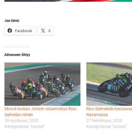
Jaa tämä:
Facebook
X
Aiheeseen liittyy
Moto4-luokan Jerezin rataennätys Rico
Rico Salmelalle loistoav
Salmelan nimiin
Navarrassa
29 syyskuun, 2020
27 heinäkuun, 2020
Kategoriassa "Uutiset"
Kategoriassa "Uutiset"