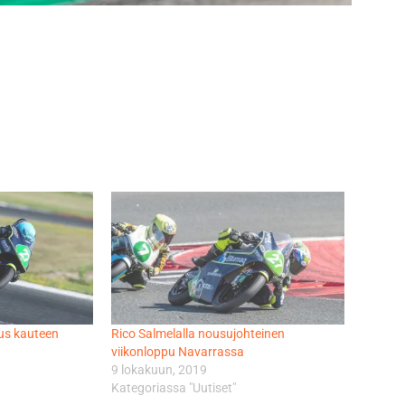
aus kauteen
Rico Salmelalla nousujohteinen
viikonloppu Navarrassa
9 lokakuun, 2019
Kategoriassa "Uutiset"