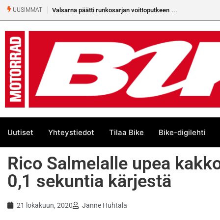
jan voittoputkeen
Älä missaa tämän kesän suurta Bike-
UUSIMMAT
numeroa!
Uutiset
Yhteystiedot
Tilaa Bike
Bike-digilehti
Rico Salmelalle upea kakko
0,1 sekuntia kärjestä
21 lokakuun, 2020
Janne Huhtala