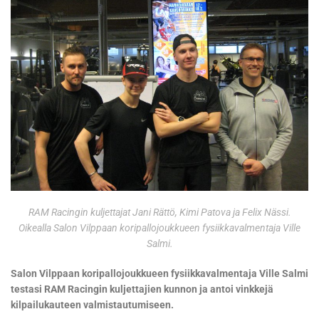
RAM Racingin kuljettajat Jani Rättö, Kimi Patova ja Felix Nässi.
Oikealla Salon Vilppaan koripallojoukkueen fysiikkavalmentaja Ville
Salmi.
Salon Vilppaan koripallojoukkueen fysiikkavalmentaja Ville Salmi
testasi RAM Racingin kuljettajien kunnon ja antoi vinkkejä
kilpailukauteen valmistautumiseen.