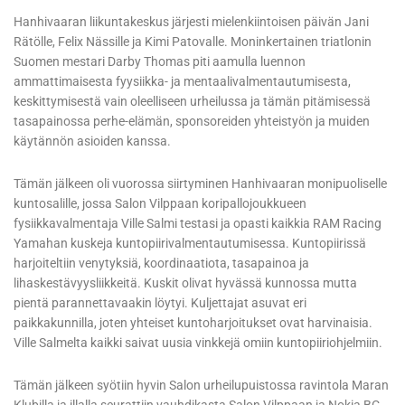
Hanhivaaran liikuntakeskus järjesti mielenkiintoisen päivän Jani
Rätölle, Felix Nässille ja Kimi Patovalle. Moninkertainen triatlonin
Suomen mestari Darby Thomas piti aamulla luennon
ammattimaisesta fyysiikka- ja mentaalivalmentautumisesta,
keskittymisestä vain oleelliseen urheilussa ja tämän pitämisessä
tasapainossa perhe-elämän, sponsoreiden yhteistyön ja muiden
käytännön asioiden kanssa.
Tämän jälkeen oli vuorossa siirtyminen Hanhivaaran monipuoliselle
kuntosalille, jossa Salon Vilppaan koripallojoukkueen
fysiikkavalmentaja Ville Salmi testasi ja opasti kaikkia RAM Racing
Yamahan kuskeja kuntopiirivalmentautumisessa. Kuntopiirissä
harjoiteltiin venytyksiä, koordinaatiota, tasapainoa ja
lihaskestävyysliikkeitä. Kuskit olivat hyvässä kunnossa mutta
pientä parannettavaakin löytyi. Kuljettajat asuvat eri
paikkakunnilla, joten yhteiset kuntoharjoitukset ovat harvinaisia.
Ville Salmelta kaikki saivat uusia vinkkejä omiin kuntopiiriohjelmiin.
Tämän jälkeen syötiin hyvin Salon urheilupuistossa ravintola Maran