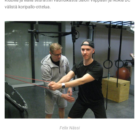
Klubilla ja illalla seurattiin vauhdikasta Salon Vilppaan ja Nokia BC
välistä koripallo-ottelua.
Felix Nässi