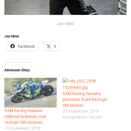
Jani Rättö
Jaa tämä:
Facebook
X
Aiheeseen liittyy
RAM Racing Yamaha
panostaa Road Racingin
SM-sarjaan
RAM Racing mukana
25 toukokuun, 2018
neljässä luokassa road
Kategoriassa "Uutiset"
racingin SM-sarjassa
24 toukokuun, 2018