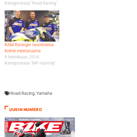
Kategoriassa "Road Racing"
RAM Racingin tavoitteena
kolme mestaruutta
8 helmikuun, 2018
Kategoriassa "MP näyttely"
Road Racing
,
Yamaha
UUSIN NUMERO