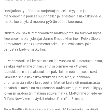
Dani jatkaa työtään matkanjohtajana sekä myynnin ja
markkinoinnin parissa suunnitellen ja järjestäen asiakaskunnalle
matkailuelämyksiä moottoripyörän päältä koettuna.
Omistajien lisäksi PeterPanBiken matkanjohtajina toimivat myös
freelance-matkanjohtajat Jarmo Emppu Nieminen, Pekka Sipola,
Lars Winter, Henrik Gummerus sekä Riitta Tynkkynen, joka
panostaa Lady’s matkoihin.
– PeterPanBiken liiketoiminta on lähivuosina ollut nousujohteista,
asiakaskuntamme on kasvanut ja olemme keskittyneet
laadukkaiden ja tasalaatuisten palveluiden tuottamiseen sekä
ikimuistoisen asiakaskokemuksen luomiseen, kuitenkaan
unohtamatta seikkailun osuutta. Matkat kestävät muutamasta
päivästä alkaen aina muutamaan kuukauteen, joten meiltä löytyy
jokaisen motoristin makuun sopiva matka. Mottomme on edelleen
”Life Is Now”, kertoo Jyrki Lehtinen PeterPanBikesta.
PeterPanBike järjestää vuosittain noin 30 kalenteriin merkittyä