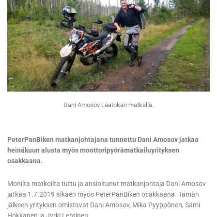
Dani Amosov Laatokan matkalla.
PeterPanBiken matkanjohtajana tunnettu Dani Amosov jatkaa
heinäkuun alusta myös moottoripyörämatkailuyrityksen
osakkaana.
Monilta matkoilta tuttu ja ansioitunut matkanjohtaja Dani Amosov
jatkaa 1.7.2019 alkaen myös PeterPanBiken osakkaana. Tämän
jälkeen yrityksen omistavat Dani Amosov, Mika Pyyppönen, Sami
Hokkanen ja Jyrki Lehtinen.