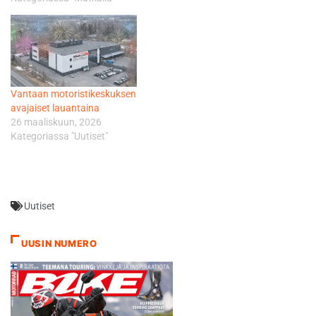
haave, joka on myös helposti
toteutettavissa.
PeterPanBike esittelee
messuilla vuosien 2013 ja
2014 matkoja. Matkoja
järjestetään yhteensä
Vantaan motoristikeskuksen
vuosittain lähes 20. Uusia
avajaiset lauantaina
kohteista ovat…
26 maaliskuun, 2026
Kategoriassa "Uutiset"
Uutiset
UUSIN NUMERO