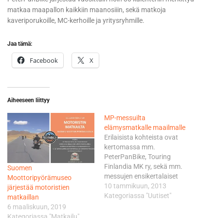
matkaa maapallon kaikkiin maanosiiin, sekä matkoja
kaveriporukoille, MC-kerhoille ja yritysryhmille.
Jaa tämä:
Facebook
X
Aiheeseen liittyy
MP-messuilta
elämysmatkalle maailmalle
Erilaisista kohteista ovat
kertomassa mm.
PeterPanBike, Touring
Finlandia MK ry, sekä mm.
Suomen
messujen ensikertalaiset
Moottoripyörämuseo
norjalainen Route 66 USA
10 tammikuun, 2013
järjestää motoristien
sekä ruotsalainen DaveUSA.
Kategoriassa "Uutiset"
matkaillan
Moottoripyörämatkailu on
6 maaliskuun, 2019
suuri seikkailu ja monen
Kategoriassa "Matkailu"