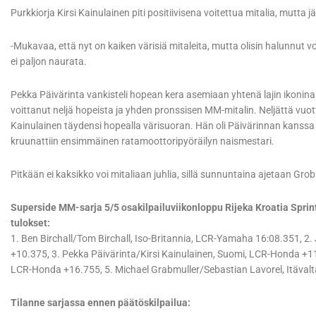
Purkkiorja Kirsi Kainulainen piti positiivisena voitettua mitalia, mutta
-Mukavaa, että nyt on kaiken värisiä mitaleita, mutta olisin halunnut vo
ei paljon naurata.
Pekka Päivärinta vankisteli hopean kera asemiaan yhtenä lajin ikonin
voittanut neljä hopeista ja yhden pronssisen MM-mitalin. Neljättä vu
Kainulainen täydensi hopealla värisuoran. Hän oli Päivärinnan kanssa
kruunattiin ensimmäinen ratamoottoripyöräilyn naismestari.
Pitkään ei kaksikko voi mitaliaan juhlia, sillä sunnuntaina ajetaan Gro
Superside MM-sarja 5/5 osakilpailuviikonloppu Rijeka Kroatia Sprin
tulokset:
1. Ben Birchall/Tom Birchall, Iso-Britannia, LCR-Yamaha 16:08.351, 2
+10.375, 3. Pekka Päivärinta/Kirsi Kainulainen, Suomi, LCR-Honda +1
LCR-Honda +16.755, 5. Michael Grabmuller/Sebastian Lavorel, Itäva
Tilanne sarjassa ennen päätöskilpailua: