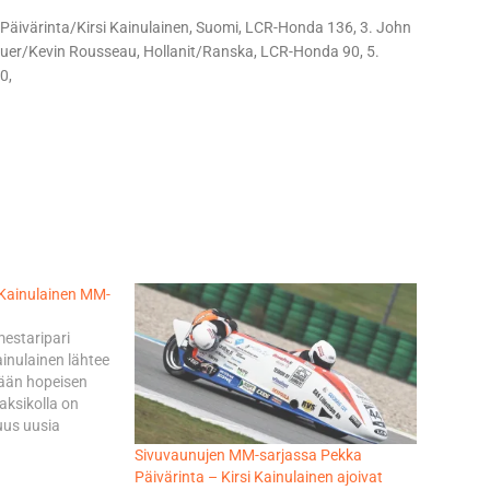
 Päivärinta/Kirsi Kainulainen, Suomi, LCR-Honda 136, 3. John
euer/Kevin Rousseau, Hollanit/Ranska, LCR-Honda 90, 5.
0,
i Kainulainen MM-
mestaripari
ainulainen lähtee
sään hopeisen
aksikolla on
uus uusia
si Iso-
Sivuvaunujen MM-sarjassa Pekka
en ja Tom
Päivärinta – Kirsi Kainulainen ajoivat