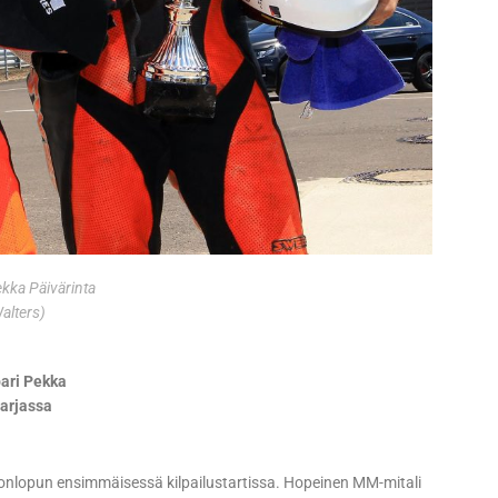
ekka Päivärinta
alters)
ari Pekka
sarjassa
ikonlopun ensimmäisessä kilpailustartissa. Hopeinen MM-mitali