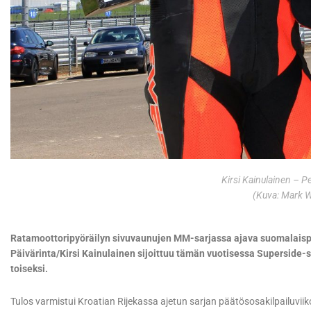
Kirsi Kainulainen – P
(Kuva: Mark W
Ratamoottoripyöräilyn sivuvaunujen MM-sarjassa ajava suomalaisp
Päivärinta/Kirsi Kainulainen sijoittuu tämän vuotisessa Superside-
toiseksi.
Tulos varmistui Kroatian Rijekassa ajetun sarjan päätösosakilpailuvi