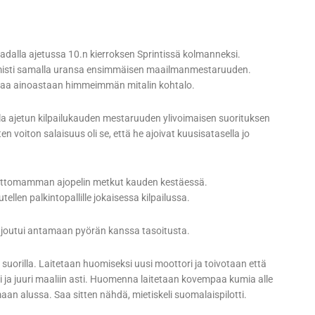
radalla ajetussa 10.n kierroksen Sprintissä kolmanneksi.
 varmisti samalla uransa ensimmäisen maailmanmestaruuden.
tkeaa ainoastaan himmeimmän mitalin kohtalo.
illa ajetun kilpailukauden mestaruuden ylivoimaisen suorituksen
ten voiton salaisuus oli se, että he ajoivat kuusisatasella jo
ehottomamman ajopelin metkut kauden kestäessä.
len palkintopallille jokaisessa kilpailussa.
ka joutui antamaan pyörän kanssa tasoitusta.
iin suorilla. Laitetaan huomiseksi uusi moottori ja toivotaan että
i ja juuri maaliin asti. Huomenna laitetaan kovempaa kumia alle
emaan alussa. Saa sitten nähdä, mietiskeli suomalaispilotti.