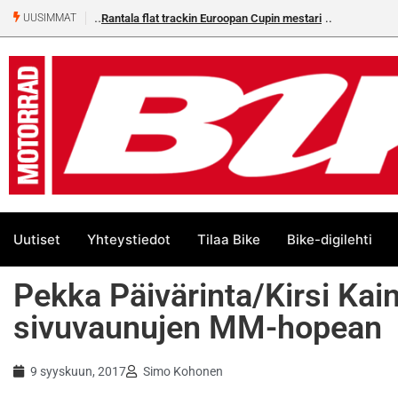
Rantala flat trackin Euroopan Cupin mestari
UUSIMMAT
Uutiset
Yhteystiedot
Tilaa Bike
Bike-digilehti
Pekka Päivärinta/Kirsi Kai
sivuvaunujen MM-hopean
9 syyskuun, 2017
Simo Kohonen