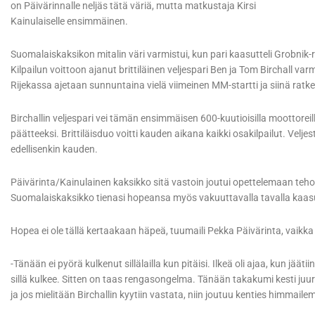
on Päivärinnalle neljäs tätä väriä, mutta matkustaja Kirsi
Kainulaiselle ensimmäinen.
Suomalaiskaksikon mitalin väri varmistui, kun pari kaasutteli Grobnik-
Kilpailun voittoon ajanut brittiläinen veljespari Ben ja Tom Birchall
Rijekassa ajetaan sunnuntaina vielä viimeinen MM-startti ja siinä ra
Birchallin veljespari vei tämän ensimmäisen 600-kuutioisilla moottore
päätteeksi. Brittiläisduo voitti kauden aikana kaikki osakilpailut. Veljes
edellisenkin kauden.
Päivärinta/Kainulainen kaksikko sitä vastoin joutui opettelemaan t
Suomalaiskaksikko tienasi hopeansa myös vakuuttavalla tavalla kaasutel
Hopea ei ole tällä kertaakaan häpeä, tuumaili Pekka Päivärinta, vaik
-Tänään ei pyörä kulkenut sillälailla kun pitäisi. Ilkeä oli ajaa, kun jäät
sillä kulkee. Sitten on taas rengasongelma. Tänään takakumi kesti juur
ja jos mielitään Birchallin kyytiin vastata, niin joutuu kenties himmail