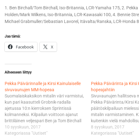
1. Ben Birchall/Tom Birchall, Iso-Britannia, LCR-Yamaha 175, 2. Pekka
Holden/Mark Wilkens, Iso-Britannia, LCR-Kawasaki 100, 4. Bennie Str
Michael Grabmuller/Sebastian Lavorel, Itävalta/Ranska, LCR-Honda 8
Jaa tämä:
Facebook
X
Aiheeseen liittyy
Pekka Päivärinnalle ja Kirsi Kainulaiselle
​Pekka Päivärinta ja Kirs
sivuvaunujen MM-hopeaa
hopeajahtiin
Suomalaiskaksikon mitalin väri varmistui,
Sivuvaunujen hallitseva 
kun pari kaasutteli Grobnik-radalla
Pekka Päivärinta/Kirsi K
ajetussa 10:n kierroksen Sprintissä
päätöskilpailuun mieles
kolmanneksi. Kilpailun voittoon ajanut
mitalin varmistaminen. K
brittiläinen veljespari Ben ja Tom Birchall
kuitenkin vielä mahdollis
varmisti samalla uransa ensimmäisen
10 syyskuun, 2017
mestaruus, mutta se vaati
8 syyskuun, 2017
,aailmanmestaruuden. Rijekassa ajetaan
Kategoriassa "Uutiset"
Britannian veljesparin B
Kategoriassa "Uutiset"