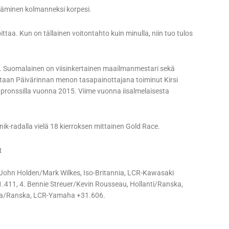
 jääminen kolmanneksi korpesi.
ittaa. Kun on tällainen voitontahto kuin minulla, niin tuo tulos
a. Suomalainen on viisinkertainen maailmanmestari sekä
ottaan Päivärinnan menon tasapainottajana toiminut Kirsi
 pronssilla vuonna 2015. Viime vuonna iisalmelaisesta
bnik-radalla vielä 18 kierroksen mittainen Gold Race.
t
. John Holden/Mark Wilkes, Iso-Britannia, LCR-Kawasaki
1.411, 4. Bennie Streuer/Kevin Rousseau, Hollanti/Ranska,
lta/Ranska, LCR-Yamaha +31.606.