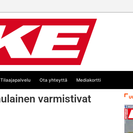
Tilaajapalvelu
Ota yhteyttä
Mediakortti
nulainen varmistivat
U