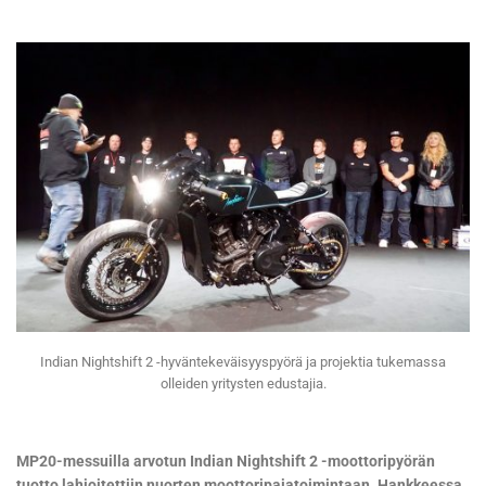
Indian Nightshift 2 -hyväntekeväisyyspyörä ja projektia tukemassa
olleiden yritysten edustajia.
MP20-messuilla arvotun Indian Nightshift 2 -moottoripyörän
tuotto lahjoitettiin nuorten moottoripajatoimintaan. Hankkeessa