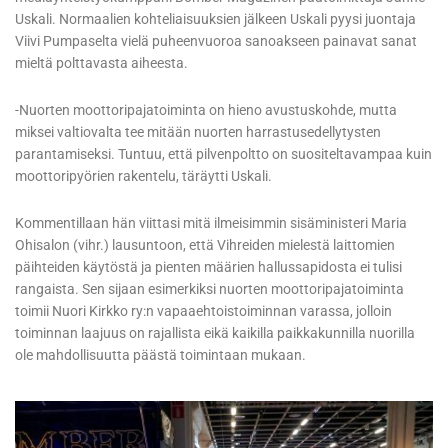
Uskali. Normaalien kohteliaisuuksien jälkeen Uskali pyysi juontaja
Viivi Pumpaselta vielä puheenvuoroa sanoakseen painavat sanat
mieltä polttavasta aiheesta.
-Nuorten moottoripajatoiminta on hieno avustuskohde, mutta
miksei valtiovalta tee mitään nuorten harrastusedellytysten
parantamiseksi. Tuntuu, että pilvenpoltto on suositeltavampaa kuin
moottoripyörien rakentelu, täräytti Uskali.
Kommentillaan hän viittasi mitä ilmeisimmin sisäministeri Maria
Ohisalon (vihr.) lausuntoon, että Vihreiden mielestä laittomien
päihteiden käytöstä ja pienten määrien hallussapidosta ei tulisi
rangaista. Sen sijaan esimerkiksi nuorten moottoripajatoiminta
toimii Nuori Kirkko ry:n vapaaehtoistoiminnan varassa, jolloin
toiminnan laajuus on rajallista eikä kaikilla paikkakunnilla nuorilla
ole mahdollisuutta päästä toimintaan mukaan.