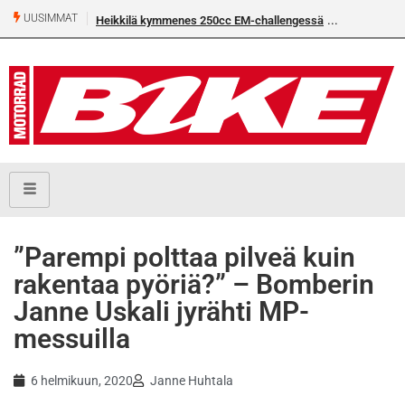
UUSIMMAT
Heikkilä kymmenes 250cc EM-challengessä
Rantala flat
”Parempi polttaa pilveä kuin
rakentaa pyöriä?” – Bomberin
Janne Uskali jyrähti MP-
messuilla
6 helmikuun, 2020
Janne Huhtala