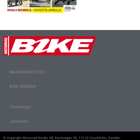
Mediatiedot 2026
Bike-digilehti
Tietosuoja
Julkaistu
© Copyright Motorrad Nordic AB, Karlavägen 96, 115 26 Stockholm, Sweden