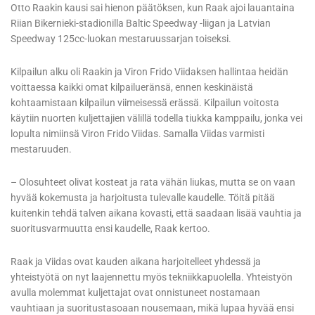
Otto Raakin kausi sai hienon päätöksen, kun Raak ajoi lauantaina
Riian Bikernieki-stadionilla Baltic Speedway -liigan ja Latvian
Speedway 125cc-luokan mestaruussarjan toiseksi.
Kilpailun alku oli Raakin ja Viron Frido Viidaksen hallintaa heidän
voittaessa kaikki omat kilpailueränsä, ennen keskinäistä
kohtaamistaan kilpailun viimeisessä erässä. Kilpailun voitosta
käytiin nuorten kuljettajien välillä todella tiukka kamppailu, jonka vei
lopulta nimiinsä Viron Frido Viidas. Samalla Viidas varmisti
mestaruuden.
– Olosuhteet olivat kosteat ja rata vähän liukas, mutta se on vaan
hyvää kokemusta ja harjoitusta tulevalle kaudelle. Töitä pitää
kuitenkin tehdä talven aikana kovasti, että saadaan lisää vauhtia ja
suoritusvarmuutta ensi kaudelle, Raak kertoo.
Raak ja Viidas ovat kauden aikana harjoitelleet yhdessä ja
yhteistyötä on nyt laajennettu myös tekniikkapuolella. Yhteistyön
avulla molemmat kuljettajat ovat onnistuneet nostamaan
vauhtiaan ja suoritustasoaan nousemaan, mikä lupaa hyvää ensi