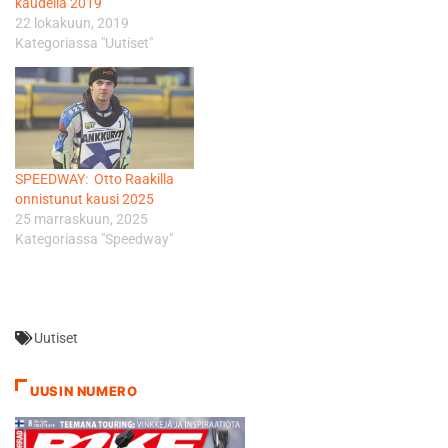
kaudella 2019
22 lokakuun, 2019
Kategoriassa "Uutiset"
SPEEDWAY: Otto Raakilla
onnistunut kausi 2025
25 marraskuun, 2025
Kategoriassa "Speedway"
Uutiset
UUSIN NUMERO