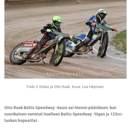
Frido V Viidas ja Otto Raak. Kuva: Lea Häyrinen.
Otto Raak Baltic Speedway -kausi sai hienon päätöksen, kun
nuorikainen varmisti itselleen Baltic Speedway -liigan ja 125cc-
luokan hopeatilat.