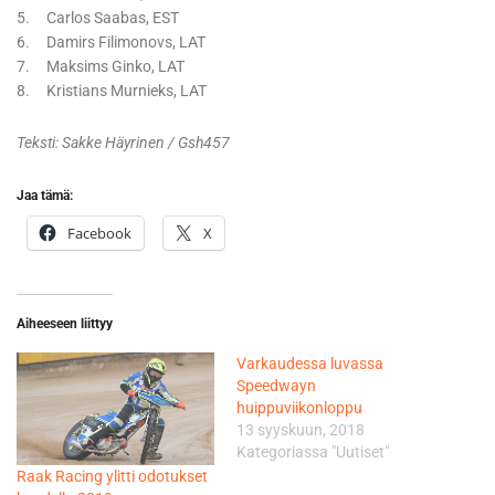
5. Carlos Saabas, EST
6. Damirs Filimonovs, LAT
7. Maksims Ginko, LAT
8. Kristians Murnieks, LAT
Teksti: Sakke Häyrinen / Gsh457
Jaa tämä:
Facebook
X
Aiheeseen liittyy
Varkaudessa luvassa
Speedwayn
huippuviikonloppu
13 syyskuun, 2018
Kategoriassa "Uutiset"
Raak Racing ylitti odotukset