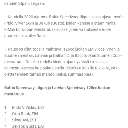
kauden kilpailusarjaan.
– Kaudella 2020 ajamme Baltic Speedway -liigaa, jossa ajavat myös
Frido, Silvar (Avi) ja Jakub (Gusts), joiden kanssa ajetaan myös
FIM:in Euroopan Mestaruuskisoissa, joten vastuksesta ei ole
puutetta, kuvailee Raak.
– Kausi on ollut todella mahtava; 125cc luokan EM-viides, Viron ja
Suomen mestari, Latvian ja Baltian 2. ja 85cc luokan Suomen Cup -
mestaruus. On ollut todella hienoa ajaa hyvässä tiimissä ja
valmennuksessa huippukalustolla. Kiitoksia kaikille tukijoille, jotka
olette tehneet tämän mahdolliseksi, summaa Raak.
Baltic Speedway Liigan ja Latvian Speedway 125cc luokan
mestaruus
1. Frido V Viidas, EST
2. Otto Raak, FIN
3. Silvar Avi, EST
4. Jékabs Gusts, LAT