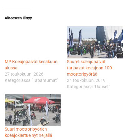
Aiheeseen liittyy
MP Koeajopäivät kesäkuun
Suuret koeajopäivät
alussa
tarjoavat koeajoon 100
27 toukokuun, 2026
moottoripyörää
Kategoriassa "Tapahtumat"
24 toukokuun, 2019
Kategoriassa "Uutiset"
Suuri moottoripyörien
koeajokiertue nyt neljällä