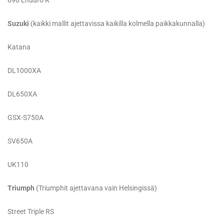
690 Enduro R
Suzuki
(kaikki mallit ajettavissa kaikilla kolmella paikkakunnalla)
Katana
DL1000XA
DL650XA
GSX-S750A
SV650A
UK110
Triumph
(Triumphit ajettavana vain Helsingissä)
Street Triple RS