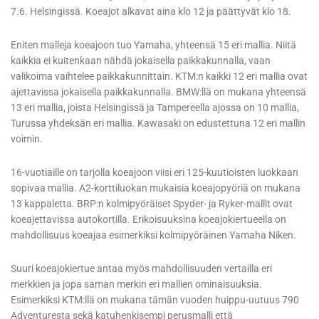
7.6. Helsingissä. Koeajot alkavat aina klo 12 ja päättyvät klo 18.
Eniten malleja koeajoon tuo Yamaha, yhteensä 15 eri mallia. Niitä
kaikkia ei kuitenkaan nähdä jokaisella paikkakunnalla, vaan
valikoima vaihtelee paikkakunnittain. KTM:n kaikki 12 eri mallia ovat
ajettavissa jokaisella paikkakunnalla. BMW:llä on mukana yhteensä
13 eri mallia, joista Helsingissä ja Tampereella ajossa on 10 mallia,
Turussa yhdeksän eri mallia. Kawasaki on edustettuna 12 eri mallin
voimin.
16-vuotiaille on tarjolla koeajoon viisi eri 125-kuutioisten luokkaan
sopivaa mallia. A2-korttiluokan mukaisia koeajopyöriä on mukana
13 kappaletta. BRP:n kolmipyöräiset Spyder- ja Ryker-mallit ovat
koeajettavissa autokortilla. Erikoisuuksina koeajokiertueella on
mahdollisuus koeajaa esimerkiksi kolmipyöräinen Yamaha Niken.
Suuri koeajokiertue antaa myös mahdollisuuden vertailla eri
merkkien ja jopa saman merkin eri mallien ominaisuuksia.
Esimerkiksi KTM:llä on mukana tämän vuoden huippu-uutuus 790
Adventuresta sekä katuhenkisempi perusmalli että