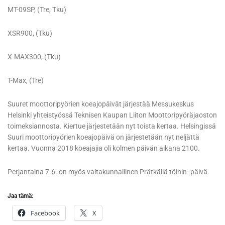
MT-09SP, (Tre, Tku)
XSR900, (Tku)
X-MAX300, (Tku)
T-Max, (Tre)
Suuret moottoripyörien koeajopäivät järjestää Messukeskus
Helsinki yhteistyössä Teknisen Kaupan Liiton Moottoripyöräjaoston
toimeksiannosta. Kiertue järjestetään nyt toista kertaa. Helsingissä
Suuri moottoripyörien koeajopäivä on järjestetään nyt neljättä
kertaa. Vuonna 2018 koeajajia oli kolmen päivän aikana 2100.
Perjantaina 7.6. on myös valtakunnallinen Prätkällä töihin -päivä.
Jaa tämä:
Facebook
X