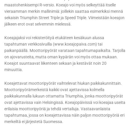
maastohenkisempi R-versio. Koeajo voi myös selkeyttää itselle
vieraamman merkin mallinimiä: joillekin saattaa esimerkiksi mennä
sekaisin Triumphin Street Triple ja Speed Triple. Viimeistään koeajon
jälkeen erot ovat selvemmin mielessä.
Koeajajaksi voi rekisteröityä etukäteen kesäkuun alussa
tapahtuman verkkosivuilla (www.koeajopaiva.com) tai
paikanpäällä. Moottoripyörät varataan tapahtumapaikalta. Tarjolla
on ajovarusteita, mutta oman kypärän voi myös ottaa mukaan.
Koeajot suuntaavat liikenteen sekaan ja kestävät noin 20
minuuttia.
Koeajettavat moottoripyörät vaihtelevat hiukan paikkakunnittain.
Moottoripyörämerkeistä kaikki ovat ajettavissa kolmella
paikkakunnalla lukuun ottamatta Triumphia, jonka moottoripyörät
ovat ajettavissa vain Helsingissä. Koeajopäivissä voi koeajaa useita
erilaisia moottoripyöriä ja tehdä vertailuja. Vastaavanlaista
tapahtumaa, jossa on koeajettavissa näin paljon moottoripyöriä eri
merkeiltä ei järjestetä Suomessa.