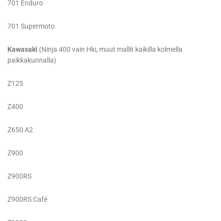
701 Enduro
701 Supermoto
Kawasaki
(Ninja 400 vain Hki, muut mallit kaikilla kolmella
paikkakunnalla)
Z125
Z400
Z650 A2
Z900
Z900RS
Z900RS Café