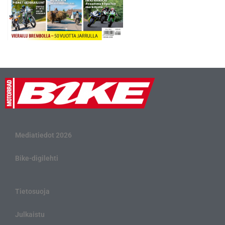
Mediatiedot 2026
Bike-digilehti
Tietosuoja
Julkaistu