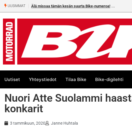
Älä missaa tämän kesän suurta Bike-numeroa!
UUSIMMAT
Uutiset
Yhteystiedot
Tilaa Bike
Bike-digilehti
Nuori Atte Suolammi haas
konkarit
3 tammikuun, 2020
Janne Huhtala