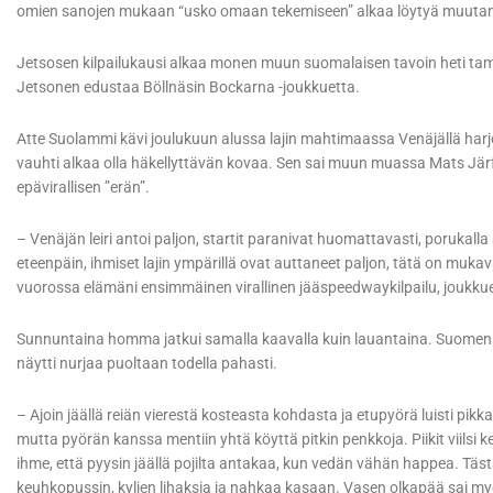
omien sanojen mukaan “usko omaan tekemiseen” alkaa löytyä muutam
Jetsosen kilpailukausi alkaa monen muun suomalaisen tavoin heti ta
Jetsonen edustaa Böllnäsin Bockarna -joukkuetta.
Atte Suolammi kävi joulukuun alussa lajin mahtimaassa Venäjällä harjoi
vauhti alkaa olla häkellyttävän kovaa. Sen sai muun muassa Mats Jär
epävirallisen ”erän”.
– Venäjän leiri antoi paljon, startit paranivat huomattavasti, porukalla
eteenpäin, ihmiset lajin ympärillä ovat auttaneet paljon, tätä on muka
vuorossa elämäni ensimmäinen virallinen jääspeedwaykilpailu, joukku
Sunnuntaina homma jatkui samalla kaavalla kuin lauantaina. Suomen 
näytti nurjaa puoltaan todella pahasti.
– Ajoin jäällä reiän vierestä kosteasta kohdasta ja etupyörä luisti pik
mutta pyörän kanssa mentiin yhtä köyttä pitkin penkkoja. Piikit viilsi k
ihme, että pyysin jäällä pojilta antakaa, kun vedän vähän happea. Täst
keuhkopussin, kyljen lihaksia ja nahkaa kasaan. Vasen olkapää sai 