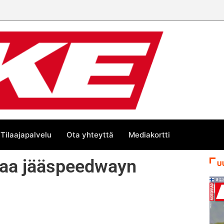
Tilaajapalvelu
Ota yhteyttä
Mediakortti
taa jääspeedwayn
U