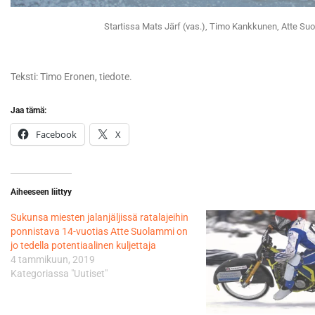
Startissa Mats Järf (vas.), Timo Kankkunen, Atte Su
Teksti: Timo Eronen, tiedote.
Jaa tämä:
Facebook
X
Aiheeseen liittyy
Sukunsa miesten jalanjäljissä ratalajeihin
ponnistava 14-vuotias Atte Suolammi on
jo tedella potentiaalinen kuljettaja
4 tammikuun, 2019
Kategoriassa "Uutiset"