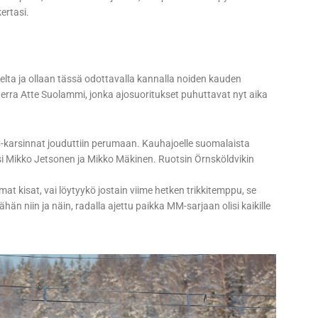
ertasi.
elta ja ollaan tässä odottavalla kannalla noiden kauden
 herra Atte Suolammi, jonka ajosuoritukset puhuttavat nyt aika
M-karsinnat jouduttiin perumaan. Kauhajoelle suomalaista
ksi Mikko Jetsonen ja Mikko Mäkinen. Ruotsin Örnsköldvikin
at kisat, vai löytyykö jostain viime hetken trikkitemppu, se
hän niin ja näin, radalla ajettu paikka MM-sarjaan olisi kaikille