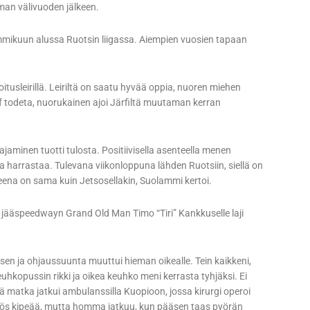
an välivuoden jälkeen.
mmikuun alussa Ruotsin liigassa. Aiempien vuosien tapaan
tusleirillä. Leiriltä on saatu hyvää oppia, nuoren miehen
f todeta, nuorukainen ajoi Järfiltä muutaman kerran
 ajaminen tuotti tulosta. Positiivisella asenteella menen
va harrastaa. Tulevana viikonloppuna lähden Ruotsiin, siellä on
eena on sama kuin Jetsosellakin, Suolammi kertoi.
jääspeedwayn Grand Old Man Timo “Tiri” Kankkuselle laji
kasen ja ohjaussuunta muuttui hieman oikealle. Tein kaikkeni,
euhkopussin rikki ja oikea keuhko meni kerrasta tyhjäksi. Ei
ä matka jatkui ambulanssilla Kuopioon, jossa kirurgi operoi
myös kipeää, mutta homma jatkuu, kun pääsen taas pyörän