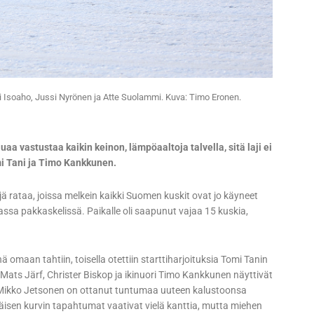
i Isoaho, Jussi Nyrönen ja Atte Suolammi. Kuva: Timo Eronen.
uaa vastustaa kaikin keinon, lämpöaaltoja talvella, sitä laji ei
i Tani ja Timo Kankkunen.
ä rataa, joissa melkein kaikki Suomen kuskit ovat jo käyneet
assa pakkaskelissä. Paikalle oli saapunut vajaa 15 kuskia,
ä omaan tahtiin, toisella otettiin starttiharjoituksia Tomi Tanin
Mats Järf, Christer Biskop ja ikinuori Timo Kankkunen näyttivät
n. Mikko Jetsonen on ottanut tuntumaa uuteen kalustoonsa
äisen kurvin tapahtumat vaativat vielä kanttia, mutta miehen