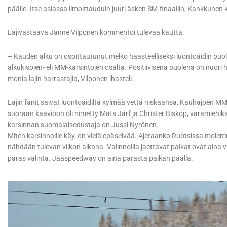
päälle. Itse asiassa ilmoittauduin juuri äsken SM-finaaliin, Kankkunen k
Lajivastaava Janne Vilponen kommentoi tulevaa kautta.
– Kauden alku on osoittautunut melko haasteelliseksi luontoäidin puol
alkukisojen- eli MM-karsintojen osalta. Positiivisena puolena on nuori
monia lajin harrastajia, Vilponen ihasteli.
Lajin fanit saivat luontoäidiltä kylmää vettä niskaansa, Kauhajoen M
suoraan kaavioon oli nimetty Mats Järf ja Christer Biskop, varamiehi
karsinnan suomalaisedustaja on Jussi Nyrönen.
Miten karsinnoille käy, on vielä epäselvää. Ajetaanko Ruotsissa molemm
nähdään tulevan viikon aikana. Valinnoilla jaettavat paikat ovat aina vä
paras valinta. Jääspeedway on aina parasta paikan päällä.