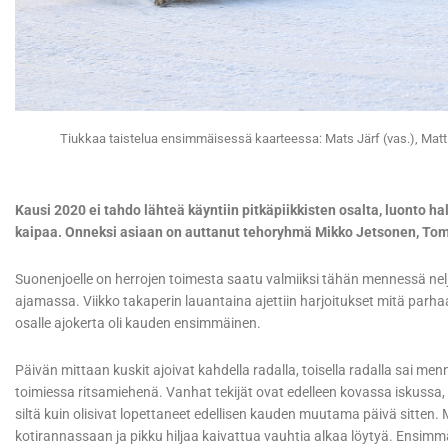
Tiukkaa taistelua ensimmäisessä kaarteessa: Mats Järf (vas.), Matt
Kausi 2020 ei tahdo lähteä käyntiin pitkäpiikkisten osalta, luonto hal
kaipaa. Onneksi asiaan on auttanut tehoryhmä Mikko Jetsonen, Tom
Suonenjoelle on herrojen toimesta saatu valmiiksi tähän mennessä nelj
ajamassa. Viikko takaperin lauantaina ajettiin harjoitukset mitä parha
osalle ajokerta oli kauden ensimmäinen.
Päivän mittaan kuskit ajoivat kahdella radalla, toisella radalla sai menn
toimiessa ritsamiehenä. Vanhat tekijät ovat edelleen kovassa iskussa, 
siltä kuin olisivat lopettaneet edellisen kauden muutama päivä sitte
kotirannassaan ja pikku hiljaa kaivattua vauhtia alkaa löytyä. Ensimm