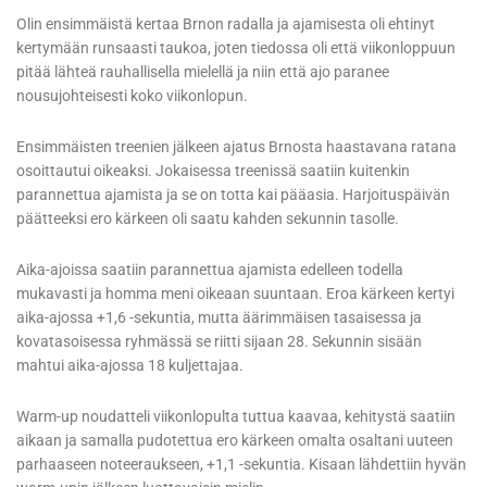
Olin ensimmäistä kertaa Brnon radalla ja ajamisesta oli ehtinyt
kertymään runsaasti taukoa, joten tiedossa oli että viikonloppuun
pitää lähteä rauhallisella mielellä ja niin että ajo paranee
nousujohteisesti koko viikonlopun.
Ensimmäisten treenien jälkeen ajatus Brnosta haastavana ratana
osoittautui oikeaksi. Jokaisessa treenissä saatiin kuitenkin
parannettua ajamista ja se on totta kai pääasia. Harjoituspäivän
päätteeksi ero kärkeen oli saatu kahden sekunnin tasolle.
Aika-ajoissa saatiin parannettua ajamista edelleen todella
mukavasti ja homma meni oikeaan suuntaan. Eroa kärkeen kertyi
aika-ajossa +1,6 -sekuntia, mutta äärimmäisen tasaisessa ja
kovatasoisessa ryhmässä se riitti sijaan 28. Sekunnin sisään
mahtui aika-ajossa 18 kuljettajaa.
Warm-up noudatteli viikonlopulta tuttua kaavaa, kehitystä saatiin
aikaan ja samalla pudotettua ero kärkeen omalta osaltani uuteen
parhaaseen noteeraukseen, +1,1 -sekuntia. Kisaan lähdettiin hyvän