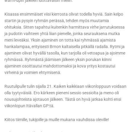
warm-upin jälkeen luottavaisin mielin.
Kisassa ensimmäiset viisi kierrosta olivat todella hyviä. Sain kelpo
startin ja pysyin ryhmän perässä, tehden myös muutamia
ohituksia. Sitten tapahtui kuitenkin harmittava virhe jarrutuksessa
ja pudotin vaihteen yhtä liian pienelle, jonka seurauksena mutka
meni leveäksi. Yksin ajaminen on totta kai ryhmässä ajamista
hankalampaa, erityisesti Brnon kaltaisella pitkällä radalla. Rytmi ja
ajaminen olivat hyvällä tasolla, kun tarjolla oli vetoapua ja ajoimme
ryhmässä. Ryhmästä jäämisen jälkeen yksin porukan kiinni
ajaminen osoittautui mahdottomaksi ja kova yritys kostautui
virheinä ja voimien ehtymisenä.
Ruutulipulle tulin sijalla 21. Kaiken kaikkiaan viikonloppuun voidaan
olla tyytyväisiä. Ero kärkeen pieneni sessio sessiolta ja meno oli
nousujohteista ajotauon jälkeen. Tästä on hyvä jatkaa kohti ensi
viikonlopun Itävallan GP:tä.
Kiitos tiimille, tukijoille ja muille mukana vauhdissa oleville!