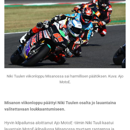
Niki Tuulen viikonloppu Misanossa sai harmillisen päätöksen. Kuva: Ajo
MotoE.
Misanon viikonloppu päättyi Niki Tuulen osalta jo lauantaina
valitettavaan loukkaantumiseen.
Hyvin kilpailunsa aloittanut Ajo MotoE -tiimin Niki Tuuli kaatui
lauantain MotoE-kilpailussa Misanossa murtaen ranteensa ja