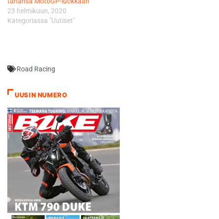
tahansa MotoGP-luokkaan
23 helmikuun, 2020
Kategoriassa "Uutiset"
Road Racing
UUSIN NUMERO