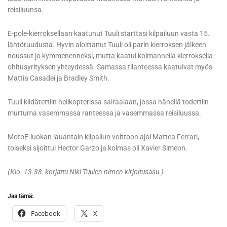
reisiluunsa.
E-pole-kierroksellaan kaatunut Tuuli starttasi kilpailuun vasta 15.
lähtöruudusta. Hyvin aloittanut Tuuli oli parin kierroksen jälkeen
noussut jo kymmenenneksi, mutta kaatui kolmannella kierroksella
ohitusyrityksen yhteydessä. Samassa tilanteessa kaatuivat myös
Mattia Casadei ja Bradley Smith.
Tuuli kiidätettiin helikopterissa sairaalaan, jossa hänellä todettiin
murtuma vasemmassa ranteessa ja vasemmassa reisiluussa.
MotoE-luokan lauantain kilpailun voittoon ajoi Mattea Ferrari,
toiseksi sijoittui Hector Garzo ja kolmas oli Xavier Simeon.
(Klo. 13.38: korjattu Niki Tuulen nimen kirjoitusasu.)
Jaa tämä:
Facebook
X