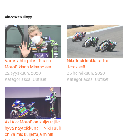
Aiheeseen liittyy
Varaslähtö pilasi Tuulen
Niki Tuuli loukkaantui
MotoE-kisan Misanossa
Jerezissä
22 syyskuun, 2020
25 heinäkuun, 2020
Kategoriassa "Uutiset"
Kategoriassa "Uutiset"
Aki Ajo: MotoE on kuljettajille
hyvä näyteikkuna – Niki Tuuli
on valmis kuljettaja mihin