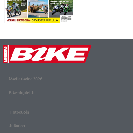
Mediatiedot 2026
Bike-digilehti
Tietosuoja
Julkaistu