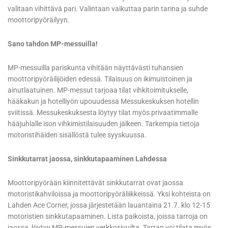
valitaan vihittävä pari. Valintaan vaikuttaa parin tarina ja suhde
moottoripyöräilyyn.
Sano tahdon MP-messuilla!
MP-messuilla pariskunta vihitään näyttävästi tuhansien
moottoripyöräilijöiden edessä. Tilaisuus on ikimuistoinen ja
ainutlaatuinen. MP-messut tarjoaa tilat vihkitoimitukselle,
hääkakun ja hotelliyön upouudessa Messukeskuksen hotellin
sviitissä. Messukeskuksesta löytyy tilat myös privaatimmalle
hääjuhlalle ison vihkimistilaisuuden jälkeen. Tarkempia tietoja
motoristihäiden sisällöstä tulee syyskuussa.
Sinkkutarrat jaossa, sinkkutapaaminen Lahdessa
Moottoripyörään kiinnitettävät sinkkutarrat ovat jaossa
motoristikahviloissa ja moottoripyöräliikkeissä. Yksi kohteista on
Lahden Ace Corner, jossa järjestetään lauantaina 21.7. klo 12-15
motoristien sinkkutapaaminen. Lista paikoista, joissa tarroja on
jaossa, löytyy MP-messujen verkkosivuilta. Tarran voi tilata myös