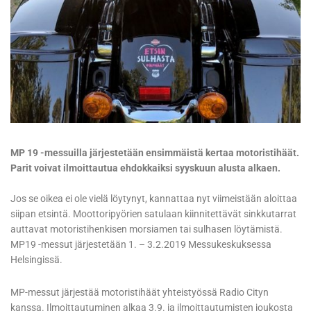
MP 19 -messuilla järjestetään ensimmäistä kertaa motoristihäät.
Parit voivat ilmoittautua ehdokkaiksi syyskuun alusta alkaen.
Jos se oikea ei ole vielä löytynyt, kannattaa nyt viimeistään aloittaa
siipan etsintä. Moottoripyörien satulaan kiinnitettävät sinkkutarrat
auttavat motoristihenkisen morsiamen tai sulhasen löytämistä.
MP19 -messut järjestetään 1. – 3.2.2019 Messukeskuksessa
Helsingissä.
MP-messut järjestää motoristihäät yhteistyössä Radio Cityn
kanssa. Ilmoittautuminen alkaa 3.9. ja ilmoittautumisten joukosta