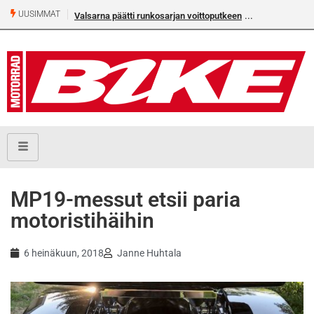
UUSIMMAT
Valsarna päätti runkosarjan voittoputkeen
Älä missaa täm
numeroa!
MP19-messut etsii paria
motoristihäihin
6 heinäkuun, 2018
Janne Huhtala