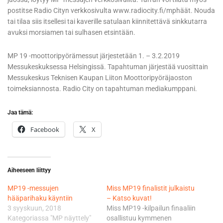
postitse Radio Cityn verkkosivulta www.radiocity.fi/mphäät. Nouda
tai tilaa siis itsellesi tai kaverille satulaan kiinnitettävä sinkkutarra
avuksi morsiamen tai sulhasen etsintään.
MP 19 -moottoripyörämessut järjestetään 1. – 3.2.2019
Messukeskuksessa Helsingissä. Tapahtuman järjestää vuosittain
Messukeskus Teknisen Kaupan Liiton Moottoripyöräjaoston
toimeksiannosta. Radio City on tapahtuman mediakumppani.
Jaa tämä:
Facebook
X
Aiheeseen liittyy
MP19 -messujen
Miss MP19 finalistit julkaistu
hääparihaku käyntiin
– Katso kuvat!
3 syyskuun, 2018
Miss MP19 -kilpailun finaaliin
Kategoriassa "MP näyttely"
osallistuu kymmenen