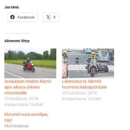
Jaa tämä:
Facebook
X
Aiheeseen liittyy
Sosiaalisen median käyttö
Liikenneturva: kiinnitä
ajon aikana uhkana
huomiota kaksipyöräisiin
motoristeille
26 huhtikuun, 2018
22 kesäkuun, 2018
Kategoriassa "Uutiset"
Kategoriassa "Uutiset"
Motoristi auta autoilijaa,
näy!
Moni kokenut