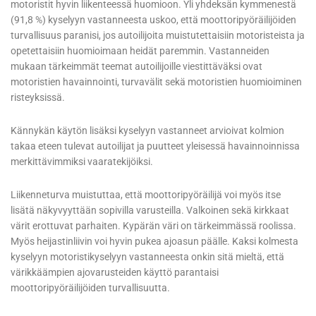
motoristit hyvin liikenteessä huomioon. Yli yhdeksän kymmenestä
(91,8 %) kyselyyn vastanneesta uskoo, että moottoripyöräilijöiden
turvallisuus paranisi, jos autoilijoita muistutettaisiin motoristeista ja
opetettaisiin huomioimaan heidät paremmin. Vastanneiden
mukaan tärkeimmät teemat autoilijoille viestittäväksi ovat
motoristien havainnointi, turvavälit sekä motoristien huomioiminen
risteyksissä.
Kännykän käytön lisäksi kyselyyn vastanneet arvioivat kolmion
takaa eteen tulevat autoilijat ja puutteet yleisessä havainnoinnissa
merkittävimmiksi vaaratekijöiksi.
Liikenneturva muistuttaa, että moottoripyöräilijä voi myös itse
lisätä näkyvyyttään sopivilla varusteilla. Valkoinen sekä kirkkaat
värit erottuvat parhaiten. Kypärän väri on tärkeimmässä roolissa.
Myös heijastinliivin voi hyvin pukea ajoasun päälle. Kaksi kolmesta
kyselyyn motoristikyselyyn vastanneesta onkin sitä mieltä, että
värikkäämpien ajovarusteiden käyttö parantaisi
moottoripyöräilijöiden turvallisuutta.