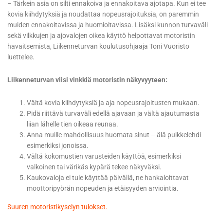
– Tärkein asia on silti ennakoiva ja ennakoitava ajotapa. Kun ei tee
kovia kiihdytyksiä ja noudattaa nopeusrajoituksia, on paremmin
muiden ennakoitavissa ja huomioitavissa. Lisäksi kunnon turvaväli
sekä vilkkujen ja ajovalojen oikea käyttö helpottavat motoristin
havaitsemista, Liikenneturvan koulutusohjaaja Toni Vuoristo
luettelee.
Liikenneturvan viisi vinkkiä motoristin näkyvyyteen:
Vältä kovia kiihdytyksiä ja aja nopeusrajoitusten mukaan.
Pidä riittävä turvaväli edellä ajavaan ja vältä ajautumasta
liian lähelle tien oikeaa reunaa.
Anna muille mahdollisuus huomata sinut – älä puikkelehdi
esimerkiksi jonoissa.
Vältä kokomustien varusteiden käyttöä, esimerkiksi
valkoinen tai värikäs kypärä tekee näkyväksi.
Kaukovaloja ei tule käyttää päivällä, ne hankaloittavat
moottoripyörän nopeuden ja etäisyyden arviointia.
Suuren motoristikyselyn tulokset.