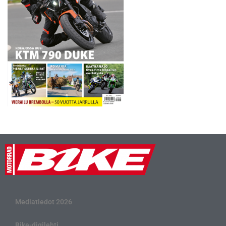
Maisemallisilta rantateiltä…
Mediatiedot 2026
Bike-digilehti