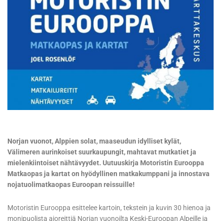
Norjan vuonot, Alppien solat, maaseudun idylliset kylät,
Välimeren aurinkoiset suurkaupungit, mahtavat mutkatiet ja
mielenkiintoiset nähtävyydet. Uutuuskirja Motoristin Eurooppa
Matkaopas ja kartat on hyödyllinen matkakumppani ja innostava
nojatuolimatkaopas Euroopan reissuille!
Motoristin Eurooppa esittelee kartoin, tekstein ja kuvin 30 hienoa ja
monipuolista ajoreittiä Norjan vuonoilta Keski-Euroopan Alpeille ja