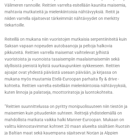
Välimeren rannoille. Reittien varrelta esitellään kauniita maisemia,
mahtavia mutkateitä ja mielenkiintoisia nähtävyyksiä. Reitit ja
niiden varrella sijaitsevat tärkeimmät nähtävyydet on merkitty
tiekartoille.
Reiteillä on mukana niin vuoristojen mutkaisia serpentiiniteitä kuin
Saksan vapaan nopeuden autobaanoja ja peltoja halkovia
pikkuteitä. Reittien varrella maisemat vaihtelevat jylhistä
vuoristoista ja vuonoista tasaisempiin maalaismaisemiin sekä
idyllisistä pienistä kylistä suurkaupunkien sykkeeseen. Reittien
ajoajat ovat yhdestä päivästä useaan päivään, ja kirjassa on
mukana myös muutamia Etelä-Euroopan parhaita fly & drive -
kohteita. Reittien varrelta esitellään mielenkiintoisia nähtävyyksiä,
kuten linnoja ja palatseja, moottoriratoja ja luontokohteita.
”Reittien suunnittelussa on pyritty monipuolisuuteen niin tiestön ja
maisemien kuin pituudenkin suhteen. Reittejä yhdistelemällä on
mahdollista matkata vaikka halki Manner-Euroopan. Mukaan on
valittu kiinnostavimmat kohteet 20 maan alueelta sisältäen Ruotsin
ja Baltian maat sekä kauempana sijaitsevat Norjan ja Alppien