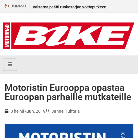
UUSIMMAT
Valsarna päätti runkosarjan voittoputkeen
Älä missaa täm
numeroa!
Motoristin Eurooppa opastaa
Euroopan parhaille mutkateille
3 heinäkuun, 2019
Janne Huhtala