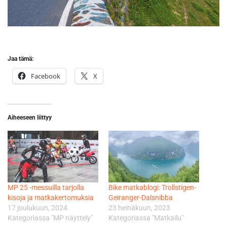
Jaa tämä:
Facebook
X
Aiheeseen liittyy
MP 25 -messuilla tarjolla
Bike matkablogi: Trollstigen-
kisoja ja matkakertomuksia
Geiranger-Dalsnibba
17 joulukuun, 2024
23 heinäkuun, 2023
Kategoriassa "MP näyttely"
Kategoriassa "Matkailu"